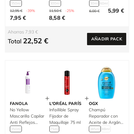
Amarillos 350 ml
350ml
300ml
30ml
60ml
5,99 €
12,95 €
-39%
11,50 €
-25%
6,00 €
7,95 €
8,58 €
Ahorras 7,93 €
22,52 €
AÑADIR PACK
Total
FANOLA
L'ORÉAL PARÍS
OGX
No Yellow
Infaillible Spray
Champú
Mascarilla Capilar
Fijador de
Reparador con
Anti Reflejos
Maquillaje 75 ml
Aceite de Argán
Amarillos 350 ml
Cabello Seco 385
350ml
75ml
385ml
88ml