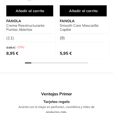
Añadir al carrito
Añadir al carrito
FANOLA
FANOLA
Crema Reestructurante
Smooth Care Mascarilla
Puntas Abiertas
Capilar
(11)
(9)
Precio habitual
(-10%)
9,95 €
Precio especial
8,95 €
5,95 €
Ventajas Primor
Tarjetas regalo
Acierta con lo mejor en perfumes, cosmética y miles de
productos más.