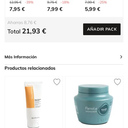
ml
12,95 €
-39%
9,75 €
-18%
7,99 €
-25%
7,95 €
7,99 €
5,99 €
Ahorras 8,76 €
21,93 €
AÑADIR PACK
Total
Más Información
Productos relacionados
Press to skip carousel