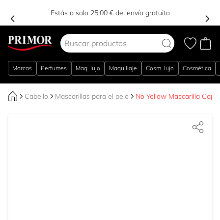
PP15
-
¡ENTRAR!
Estás a solo 25,00 € del envío gr
Ir al contenido
Marcas
Perfumes
Maq. lujo
Maquillaje
Cosm. lujo
Cosmética
Cabello
Mascarillas para el pelo
No Yellow Mascarilla Capila