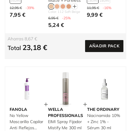
Amarillos 350 ml
Matte + Poreless
350ml
180ml
180ml
12,95 €
-39%
11,95 €
-16%
Color: 112 Soft Beige
7,95 €
9,99 €
6,95 €
-25%
5,24 €
Ahorras 8,67 €
23,18 €
AÑADIR PACK
Total
FANOLA
WELLA
THE ORDINARY
No Yellow
PROFESSIONALS
Niacinamida 10%
Mascarilla Capilar
EIMI Spray Fijador
+ Zinc 1% -
Anti Reflejos
Mistify Me 300 ml
Sérum 30 ml