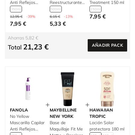
Anti Reflejos
Reestructurante
Treatment 150 ml
Amarillos 350 ml
Cabello Dañado
350ml
500ml
150ml
500 ml
7,95 €
12,95 €
-39%
6,15 €
-13%
7,95 €
5,33 €
Ahorras 5,82 €
21,23 €
AÑADIR PACK
Total
FANOLA
MAYBELLINE
HAWAIIAN
No Yellow
NEW YORK
TROPIC
Mascarilla Capilar
Base de
Loción Solar
Anti Reflejos
Maquillaje Fit Me
protectora 180 ml