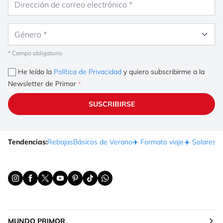
Género
* Campo obligatorio
He leído la
Política de Privacidad
y quiero subscribirme a la
Newsletter de Primor
SUSCRIBIRSE
Tendencias:
Rebajas
Básicos de Verano
✈️ Formato viaje
☀️ Solares
Ma
MUNDO PRIMOR