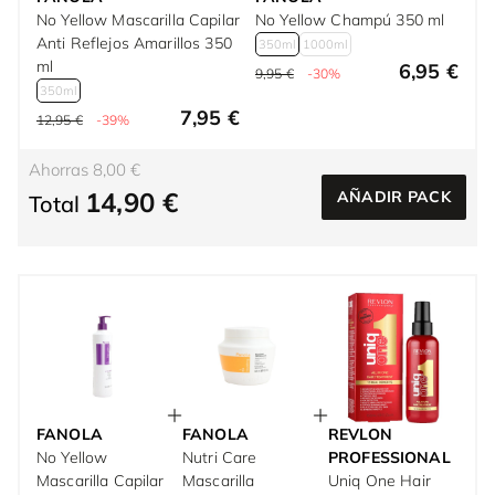
No Yellow Mascarilla Capilar
No Yellow Champú 350 ml
Anti Reflejos Amarillos 350
350ml
1000ml
ml
6,95 €
9,95 €
-30%
350ml
7,95 €
12,95 €
-39%
Ahorras 8,00 €
14,90 €
AÑADIR PACK
Total
FANOLA
FANOLA
REVLON
No Yellow
Nutri Care
PROFESSIONAL
Mascarilla Capilar
Mascarilla
Uniq One Hair