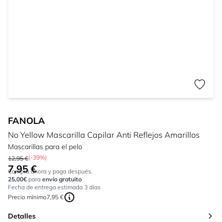
FANOLA
No Yellow Mascarilla Capilar Anti Reflejos Amarillos
Mascarillas para el pelo
(-39%)
12,95 €
7,95 €
Tan bajo como:
Compra ahora y paga después.
25,00€
para
envío gratuito
Fecha de entrega estimada 3 días
Precio mínimo
7,95 €
Detalles