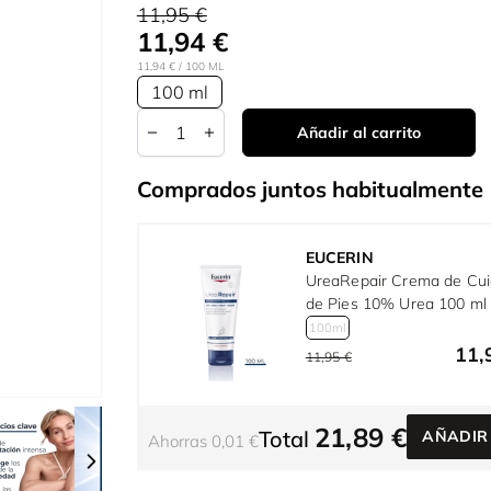
11,95 €
11,94 €
11,94 €
/ 100 ML
100 ml
Cantidad
Añadir al carrito
Comprados juntos habitualmente
EUCERIN
UreaRepair Crema de Cu
de Pies 10% Urea 100 ml
100ml
11,
11,95 €
r image
View larger image
View larger image
View larger image
View larger imag
21,89 €
Total
AÑADIR
Ahorras 0,01 €