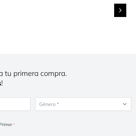
a tu primera compra.
s
!
Género
 Primor