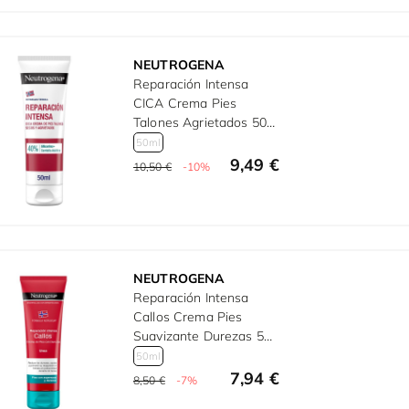
NEUTROGENA
Reparación Intensa
CICA Crema Pies
Talones Agrietados 50
ml
50ml
9,49 €
10,50 €
-10%
NEUTROGENA
Reparación Intensa
Callos Crema Pies
Suavizante Durezas 50
ml
50ml
7,94 €
8,50 €
-7%