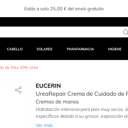
Estás a solo 25,00 € del envío gratuito
CABELLO
SOLARES
PARAFARMACIA
HIGIENE
do de Pies 10% Urea
EUCERIN
UreaRepair Crema de Cuidado de 
Cremas de manos
Hidratación intensiva para pies muy secos, á
específicos debido a su grosor, exposición al r
Ver más