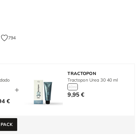
794
TRACTOPON
idado
Tractopon Urea 30 40 ml
40ml
9,95 €
94 €
e
 PACK