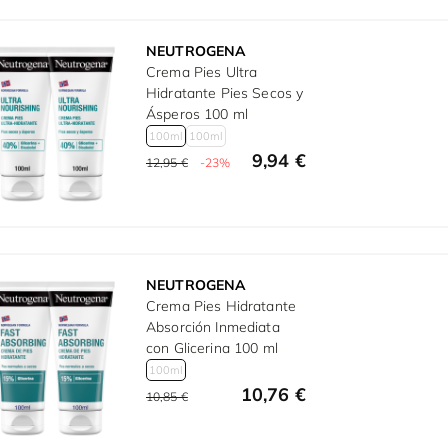
NEUTROGENA
Crema Pies Ultra
Hidratante Pies Secos y
Ásperos 100 ml
100ml
100ml
9,94 €
12,95 €
-23%
NEUTROGENA
Crema Pies Hidratante
Absorción Inmediata
con Glicerina 100 ml
100ml
10,76 €
10,85 €