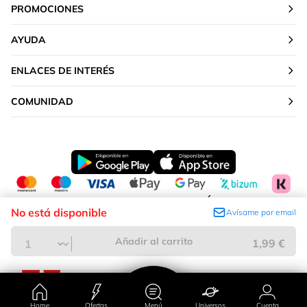
PROMOCIONES
AYUDA
ENLACES DE INTERÉS
COMUNIDAD
CAMBIAR TU UBICACIÓN
No está disponible
Avísame por email
Península y Baleares
Añadir al carrito
1,99 €
Home
Ofertas
Menú
Universos
Cuenta