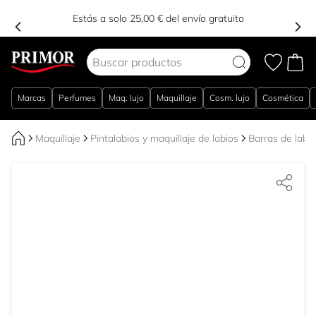
Estás a solo 25,00 € del envío gratuito
Ir al contenido
Marcas
Perfumes
Maq. lujo
Maquillaje
Cosm. lujo
Cosmética
Maquillaje
Pintalabios y maquillaje de labios
Barras de labi