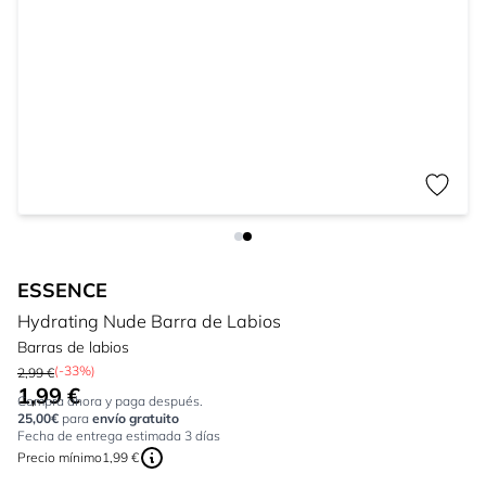
ESSENCE
Hydrating Nude Barra de Labios
Barras de labios
(-33%)
2,99 €
1,99 €
Tan bajo como:
Compra ahora y paga después.
25,00€
para
envío gratuito
Fecha de entrega estimada 3 días
Precio mínimo
1,99 €