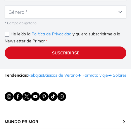
Género
* Campo obligatorio
He leído la
Política de Privacidad
y quiero subscribirme a la
Newsletter de Primor
SUSCRIBIRSE
Tendencias:
Rebajas
Básicos de Verano
✈️ Formato viaje
☀️ Solares
Ma
MUNDO PRIMOR