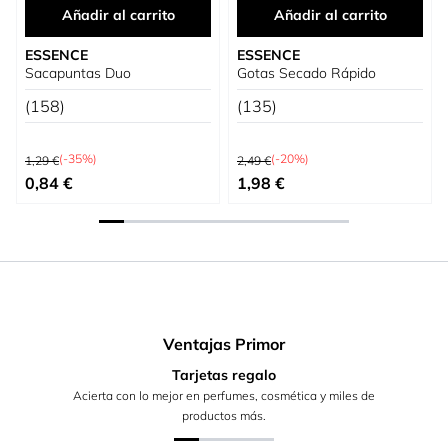
Añadir al carrito
Añadir al carrito
ESSENCE
ESSENCE
Sacapuntas Duo
Gotas Secado Rápido
(158)
(135)
Precio habitual
Precio habitual
(-35%)
(-20%)
1,29 €
2,49 €
Precio especial
Precio especial
0,84 €
1,98 €
Ventajas Primor
Tarjetas regalo
Acierta con lo mejor en perfumes, cosmética y miles de
productos más.