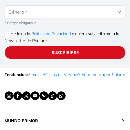
Género
* Campo obligatorio
He leído la
Política de Privacidad
y quiero subscribirme a la
Newsletter de Primor
SUSCRIBIRSE
Tendencias:
Rebajas
Básicos de Verano
✈️ Formato viaje
☀️ Solares
Ma
MUNDO PRIMOR