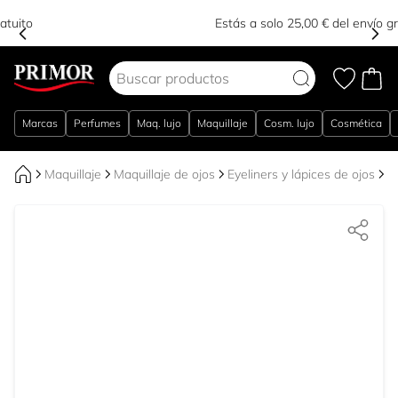
Estás a solo 25,00 € del envío gratuito
Ir al contenido
Marcas
Perfumes
Maq. lujo
Maquillaje
Cosm. lujo
Cosmética
Maquillaje
Maquillaje de ojos
Eyeliners y lápices de ojos
D