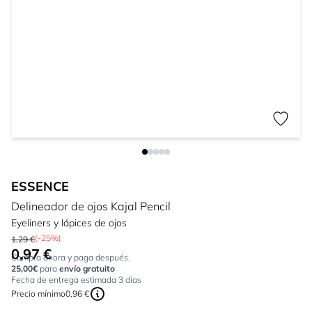
ESSENCE
Delineador de ojos Kajal Pencil
Eyeliners y lápices de ojos
(-25%)
1,29 €
0,97 €
Tan bajo como:
Compra ahora y paga después.
25,00€
para
envío gratuito
Fecha de entrega estimada 3 días
Precio mínimo
0,96 €