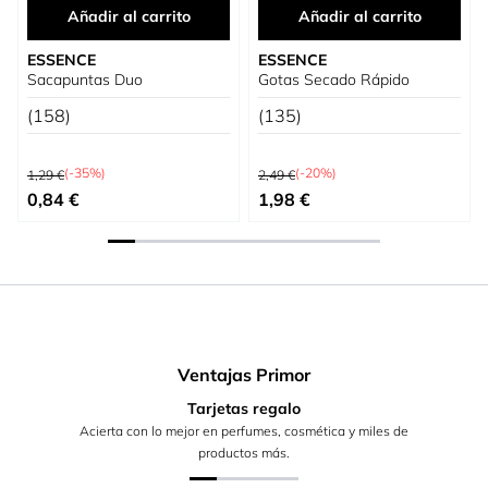
Añadir al carrito
Añadir al carrito
ESSENCE
ESSENCE
Sacapuntas Duo
Gotas Secado Rápido
(158)
(135)
Precio habitual
Precio habitual
(-35%)
(-20%)
1,29 €
2,49 €
Precio especial
Precio especial
0,84 €
1,98 €
Ventajas Primor
Tarjetas regalo
Acierta con lo mejor en perfumes, cosmética y miles de
productos más.