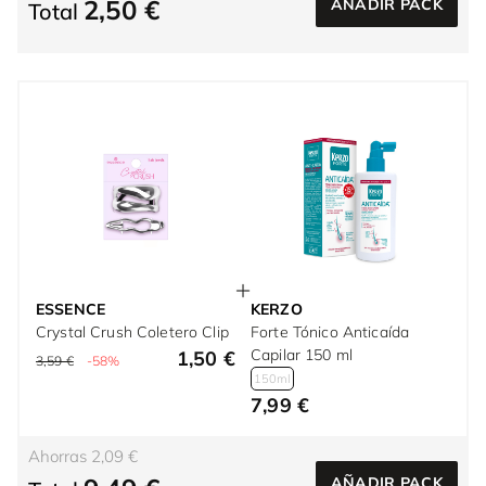
2,50 €
AÑADIR PACK
Total
ESSENCE
KERZO
Crystal Crush Coletero Clip
Forte Tónico Anticaída
Capilar 150 ml
1,50 €
3,59 €
-58%
150ml
7,99 €
Ahorras 2,09 €
AÑADIR PACK