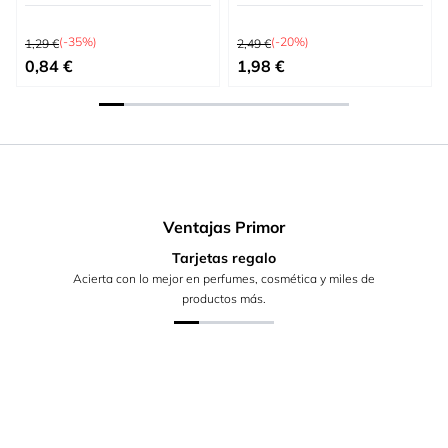
Precio habitual
Precio habitual
(-35%)
(-20%)
1,29 €
2,49 €
Precio especial
Precio especial
0,84 €
1,98 €
Ventajas Primor
Tarjetas regalo
Acierta con lo mejor en perfumes, cosmética y miles de
productos más.