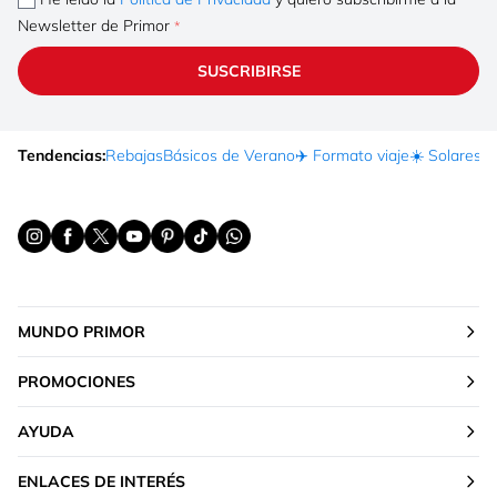
Newsletter de Primor
SUSCRIBIRSE
Tendencias:
Rebajas
Básicos de Verano
✈️ Formato viaje
☀️ Solares
Ma
MUNDO PRIMOR
PROMOCIONES
AYUDA
ENLACES DE INTERÉS