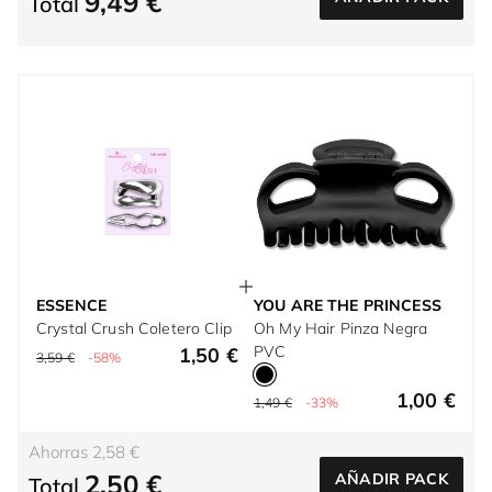
9,49 €
Total
ESSENCE
YOU ARE THE PRINCESS
Crystal Crush Coletero Clip
Oh My Hair Pinza Negra
PVC
1,50 €
3,59 €
-58%
1,00 €
1,49 €
-33%
Ahorras 2,58 €
2,50 €
AÑADIR PACK
Total