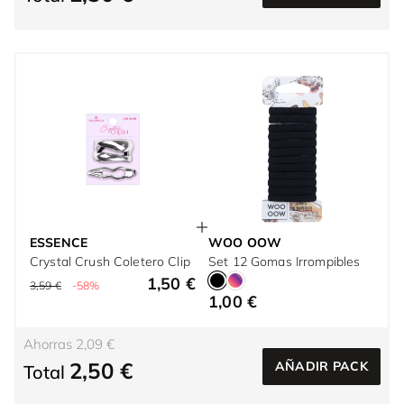
ESSENCE
WOO OOW
Crystal Crush Coletero Clip
Set 12 Gomas Irrompibles
1,50 €
3,59 €
-58%
1,00 €
Ahorras 2,09 €
2,50 €
AÑADIR PACK
Total