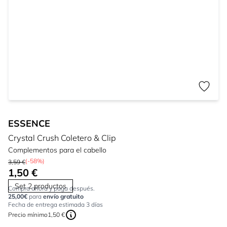
ESSENCE
Crystal Crush Coletero & Clip
Complementos para el cabello
(-58%)
3,59 €
1,50 €
Set 2 productos
Compra ahora y paga después.
25,00€
para
envío gratuito
Fecha de entrega estimada 3 días
Precio mínimo
1,50 €