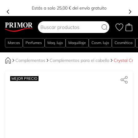
Estás a solo 25,00 € del envío gratuito
Ir al contenido
Marcas
Perfumes
Maq. lujo
Maquillaje
Cosm. lujo
Cosmética
Complementos
Complementos para el cabello
Crystal Crus
MEJOR PRECIO