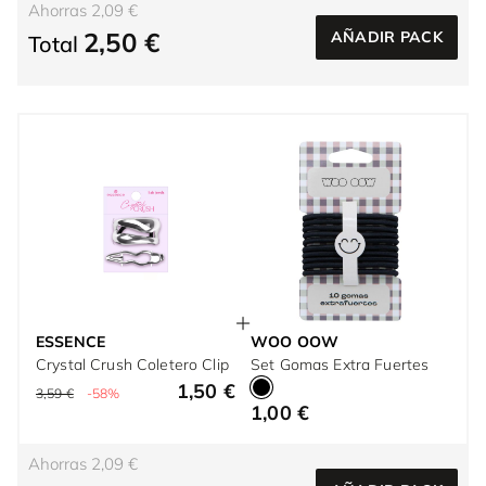
Ahorras 2,09 €
2,50 €
AÑADIR PACK
Total
ESSENCE
WOO OOW
Crystal Crush Coletero Clip
Set Gomas Extra Fuertes
1,50 €
3,59 €
-58%
1,00 €
Ahorras 2,09 €