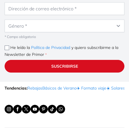
Dirección de correo electrónico
Género
* Campo obligatorio
He leído la
Política de Privacidad
y quiero subscribirme a la
Newsletter de Primor
SUSCRIBIRSE
Tendencias:
Rebajas
Básicos de Verano
✈️ Formato viaje
☀️ Solares
Ma