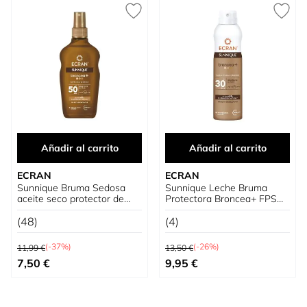
Añadir al carrito
Añadir al carrito
ECRAN
ECRAN
Sunnique Bruma Sedosa
Sunnique Leche Bruma
aceite seco protector de
Protectora Broncea+ FPS
Zanahoria
30
(48)
(4)
Precio habitual
Precio habitual
(-37%)
(-26%)
11,99 €
13,50 €
Precio especial
Precio especial
7,50 €
9,95 €