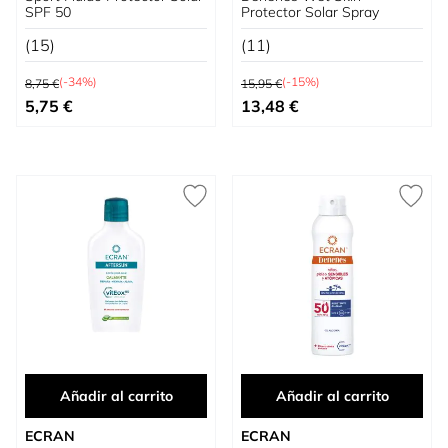
SPF 50
Protector Solar Spray
(15)
(11)
Precio habitual
Precio habitual
(-34%)
(-15%)
8,75 €
15,95 €
Precio especial
Precio especial
5,75 €
13,48 €
Añadir al carrito
Añadir al carrito
ECRAN
ECRAN