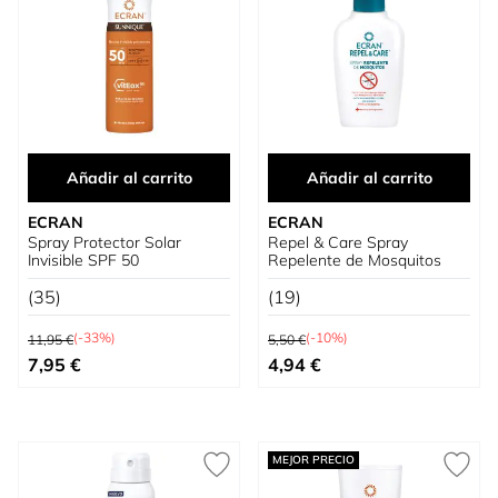
Añadir al carrito
Añadir al carrito
ECRAN
ECRAN
Spray Protector Solar
Repel & Care Spray
Invisible SPF 50
Repelente de Mosquitos
(35)
(19)
Precio habitual
Precio habitual
(-33%)
(-10%)
11,95 €
5,50 €
Precio especial
Precio especial
7,95 €
4,94 €
MEJOR PRECIO