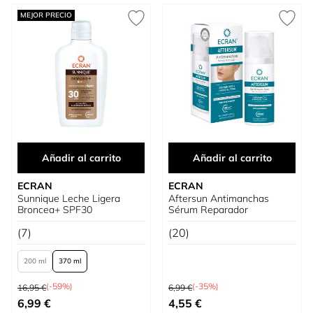
MEJOR PRECIO
Añadir al carrito
Añadir al carrito
ECRAN
ECRAN
Sunnique Leche Ligera
Aftersun Antimanchas
Broncea+ SPF30
Sérum Reparador
(7)
(20)
200 ml
370 ml
Precio habitual
Precio habitual
(-59%)
(-35%)
16,95 €
6,99 €
Tan bajo como
Precio especial
6,99 €
4,55 €