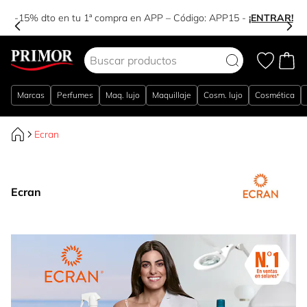
-15% dto en tu 1ª compra en APP – Código:
APP15
-
¡ENTRAR!
Ir al contenido
Marcas
Perfumes
Maq. lujo
Maquillaje
Cosm. lujo
Cosmética
Ecran
Ecran