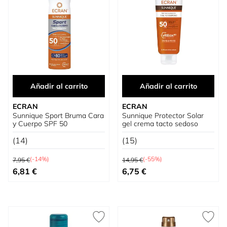
Añadir al carrito
Añadir al carrito
ECRAN
ECRAN
Sunnique Sport Bruma Cara
Sunnique Protector Solar
y Cuerpo SPF 50
gel crema tacto sedoso
(14)
(15)
Precio habitual
Precio habitual
(-14%)
(-55%)
7,95 €
14,95 €
Precio especial
Precio especial
6,81 €
6,75 €