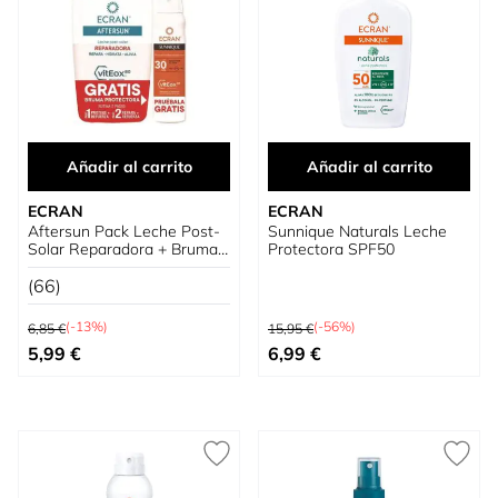
Añadir al carrito
Añadir al carrito
ECRAN
ECRAN
Aftersun Pack Leche Post-
Sunnique Naturals Leche
Solar Reparadora + Bruma
Protectora SPF50
Spray Sunnique SPF 30
(66)
Precio habitual
Precio habitual
(-13%)
(-56%)
6,85 €
15,95 €
Precio especial
Precio especial
5,99 €
6,99 €