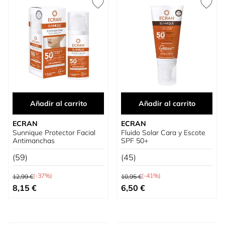
Añadir al carrito
Añadir al carrito
ECRAN
ECRAN
Sunnique Protector Facial
Fluido Solar Cara y Escote
Antimanchas
SPF 50+
(59)
(45)
Precio habitual
Precio habitual
(-37%)
(-41%)
12,99 €
10,95 €
Precio especial
Precio especial
8,15 €
6,50 €