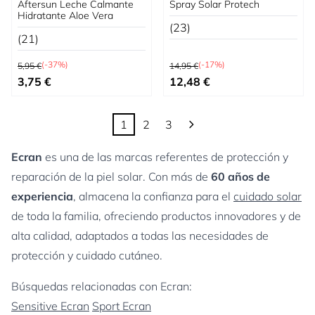
Aftersun Leche Calmante
Spray Solar Protech
Hidratante Aloe Vera
(23)
(21)
Precio habitual
Precio habitual
(-37%)
(-17%)
5,95 €
14,95 €
Precio especial
Precio especial
3,75 €
12,48 €
1
2
3
Actualmente estás leyendo página
Página
Página
Ecran
es una de las marcas referentes de protección y
reparación de la piel solar. Con más de
60 años de
experiencia
, almacena la confianza para el
cuidado solar
de toda la familia, ofreciendo productos innovadores y de
alta calidad, adaptados a todas las necesidades de
protección y cuidado cutáneo.
Búsquedas relacionadas con Ecran:
Sensitive Ecran
Sport Ecran