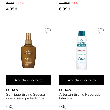
Precio habitual
Precio habitual
(-38%)
(-53%)
7,99 €
14,99 €
Tan bajo como
Precio especial
4,95 €
6,99 €
Añadir al carrito
Añadir al carrito
ECRAN
ECRAN
Sunnique Bruma Sedosa
Aftersun Bruma Reparador
aceite seco protector de
Intensivo
Zanahoria
(50)
(36)