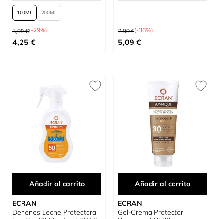
100
200
Precio habitual
Precio habitual
(-29%)
(-36%)
5,99 €
7,99 €
Tan bajo como
Precio especial
4,25 €
5,09 €
Añadir al carrito
Añadir al carrito
ECRAN
ECRAN
Denenes Leche Protectora
Gel-Crema Protector