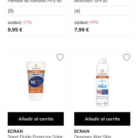
Familiar 80 Minutos FPS 50
Broncea+ SPF30
(9)
(4)
Precio habitual
Precio habitual
(-17%)
(-43%)
11,95 €
13,95 €
Precio especial
Precio especial
9,95 €
7,99 €
Añadir al carrito
Añadir al carrito
ECRAN
ECRAN
Sport Fluido Protector Solar
Denenes Wet Skin