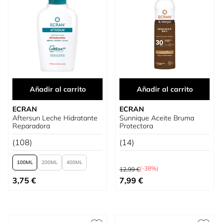
Añadir al carrito
Añadir al carrito
ECRAN
ECRAN
Aftersun Leche Hidratante
Sunnique Aceite Bruma
Reparadora
Protectora
(108)
(14)
100
200
400
Precio habitual
(-38%)
12,99 €
Tan bajo como
Precio especial
3,75 €
7,99 €