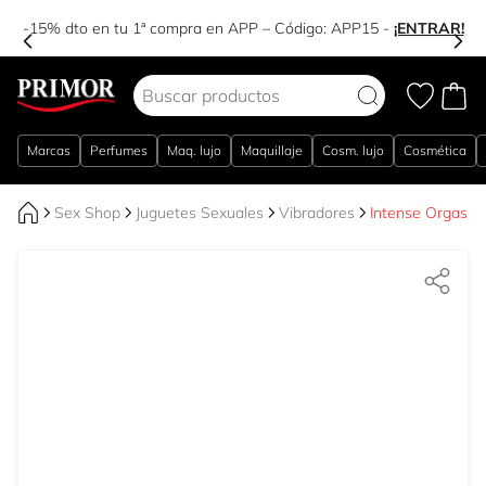
-15% dto en tu 1ª compra en APP – Código:
APP15
-
¡ENTRAR!
Ir al contenido
Marcas
Perfumes
Maq. lujo
Maquillaje
Cosm. lujo
Cosmética
Sex Shop
Juguetes Sexuales
Vibradores
Intense Orgasmic