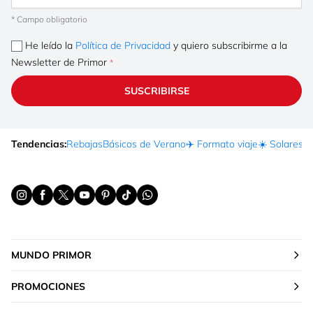
* Campo obligatorio
He leído la
Política de Privacidad
y quiero subscribirme a la
Newsletter de Primor
SUSCRIBIRSE
Tendencias:
Rebajas
Básicos de Verano
✈️ Formato viaje
☀️ Solares
Ma
MUNDO PRIMOR
PROMOCIONES