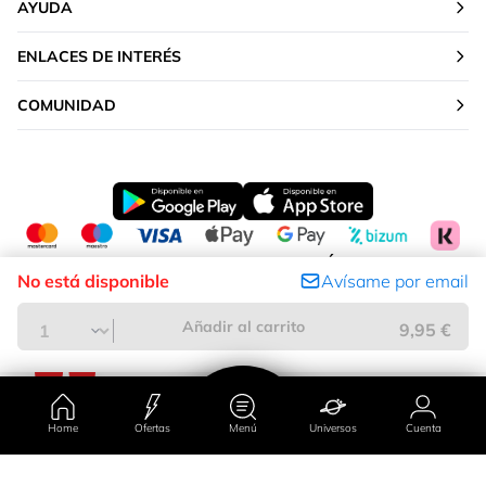
AYUDA
ENLACES DE INTERÉS
COMUNIDAD
CAMBIAR TU UBICACIÓN
No está disponible
Avísame por email
Península y Baleares
Añadir al carrito
9,95 €
Home
Ofertas
Menú
Universos
Cuenta
País/región