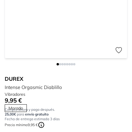
DUREX
Intense Orgasmic Diablillo
Vibradores
9,95 €
Morado
Compra ahora y paga después.
25,00€
para
envío gratuito
Fecha de entrega estimada 3 días
Precio mínimo
9,95 €