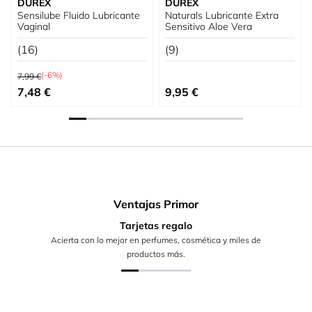
DUREX
DUREX
Sensilube Fluido Lubricante
Naturals Lubricante Extra
Vaginal
Sensitivo Aloe Vera
(16)
(9)
Precio habitual
(-6%)
7,99 €
Precio especial
7,48 €
9,95 €
Ventajas Primor
Tarjetas regalo
Acierta con lo mejor en perfumes, cosmética y miles de
productos más.