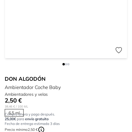
DON ALGODÓN
Ambientador Coche Baby
Ambientadores y velas
2,50 €
38,46 €
/ 100 ML
6,5 ml
Compra ahora y paga después.
25,00€
para
envío gratuito
Fecha de entrega estimada 3 días
Precio mínimo
2,50 €