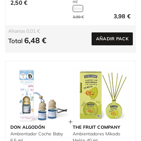
ml
2,50 €
50ml
3,98 €
3,99 €
Ahorras 0,01 €
6,48 €
AÑADIR PACK
Total
DON ALGODÓN
THE FRUIT COMPANY
Ambientador Coche Baby
Ambientadores Mikado
6.5 ml
Melón 40 ml