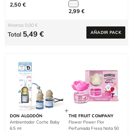
2,50 €
40ml
2,99 €
Ahorras 0,00 €
5,49 €
AÑADIR PACK
Total
DON ALGODÓN
THE FRUIT COMPANY
Ambientador Coche Baby
Flower Power Flor
6.5 ml
Perfumada Fresa Nata 50