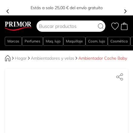
Estás a solo 25,00 € del envío gratuito
Ir al contenido
Marcas
Perfumes
Maq. lujo
Maquillaje
Cosm. lujo
Cosmética
Hogar
Ambientadores y velas
Ambientador Coche Baby