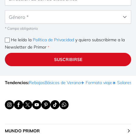
Género
* Campo obligatorio
He leído la
Política de Privacidad
y quiero subscribirme a la
Newsletter de Primor
SUSCRIBIRSE
Tendencias:
Rebajas
Básicos de Verano
✈️ Formato viaje
☀️ Solares
Ma
MUNDO PRIMOR