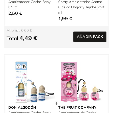
Ambientador Coche Baby
Spray Ambientador Aroma
6.5 ml
Clásico Hogar y Tejidos 250
ml
2,50 €
1,99 €
Ahorras 0,00 €
4,49 €
AÑADIR PACK
Total
DON ALGODÓN
THE FRUIT COMPANY
Ambientador Coche Baby
Ambientador de Coche