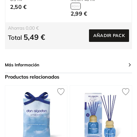
2,50 €
40ml
2,99 €
Ahorras 0,00 €
5,49 €
AÑADIR PACK
Total
Más Información
Productos relacionados
Press to skip carousel