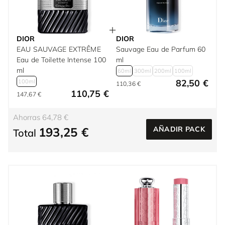
DIOR
DIOR
EAU SAUVAGE EXTRÊME
Sauvage Eau de Parfum 60
Eau de Toilette Intense 100
ml
ml
60ml
300ml
200ml
100ml
82,50 €
100ml
110,36 €
110,75 €
147,67 €
Ahorras 64,78 €
193,25 €
AÑADIR PACK
Total