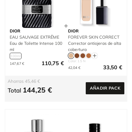
DIOR
DIOR
EAU SAUVAGE EXTRÊME
FOREVER SKIN CORRECT
Eau de Toilette Intense 100
Corrector antiojeras de alta
ml
cobertura
100ml
Color: 1.5 N
110,75 €
147,67 €
33,50 €
42,04 €
Ahorras 45,46 €
144,25 €
AÑADIR PACK
Total