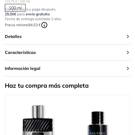
110,75 €
/ 100 ML
100 ml
Compra ahora y paga después.
25,00€
para
envío gratuito
Fecha de entrega estimada 3 días
Precio mínimo
94,53 €
Detalles
Características
Información legal
Haz tu compra más completa