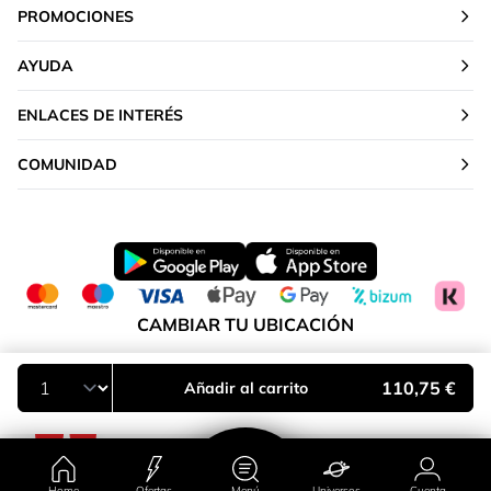
PROMOCIONES
AYUDA
ENLACES DE INTERÉS
COMUNIDAD
CAMBIAR TU UBICACIÓN
Península y Baleares
110,75 €
Añadir al carrito
Home
Ofertas
Menú
Universos
Cuenta