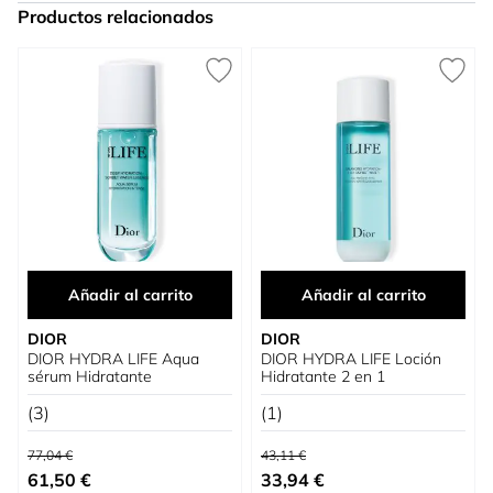
Productos relacionados
Press to skip carousel
Añadir al carrito
Añadir al carrito
DIOR
DIOR
DIOR HYDRA LIFE Aqua
DIOR HYDRA LIFE Loción
sérum Hidratante
Hidratante 2 en 1
(3)
(1)
Precio habitual
Precio habitual
77,04 €
43,11 €
Precio especial
Precio especial
61,50 €
33,94 €