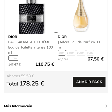
DIOR
DIOR
EAU SAUVAGE EXTRÊME
J'Adore Eau de Parfum 30
Eau de Toilette Intense 100
ml
ml
30ml
150ml
100ml
50ml
67,50 €
100ml
90,16 €
110,75 €
147,67 €
Ahorras 59,58 €
178,25 €
AÑADIR PACK
Total
Más Información