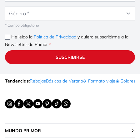
Género
* Campo obligatorio
He leído la
Política de Privacidad
y quiero subscribirme a la
Newsletter de Primor
SUSCRIBIRSE
Tendencias:
Rebajas
Básicos de Verano
✈️ Formato viaje
☀️ Solares
Ma
MUNDO PRIMOR