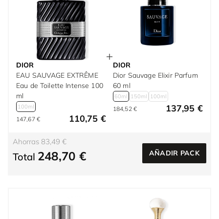
DIOR
DIOR
EAU SAUVAGE EXTRÊME
Dior Sauvage Elixir Parfum
Eau de Toilette Intense 100
60 ml
ml
60ml
150ml
100ml
137,95 €
100ml
184,52 €
110,75 €
147,67 €
Ahorras 83,49 €
248,70 €
AÑADIR PACK
Total