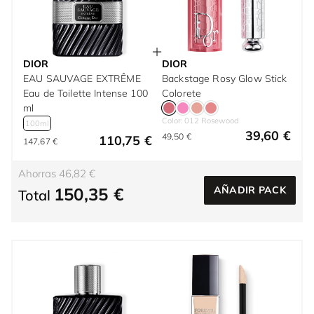
DIOR
DIOR
EAU SAUVAGE EXTRÊME
Backstage Rosy Glow Stick
Eau de Toilette Intense 100
Colorete
ml
Color: 012 Rosewood
100ml
39,60 €
49,50 €
110,75 €
147,67 €
Ahorras 46,82 €
150,35 €
AÑADIR PACK
Total