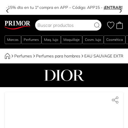
-15% dto en tu 1ª compra en APP – Código:
APP15
-
¡ENTRAR!
Ir al contenido
Marcas
Perfumes
Maq. lujo
Maquillaje
Cosm. lujo
Cosmética
Perfumes
Perfumes para hombres
EAU SAUVAGE EXTRÊME 