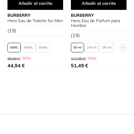
Añadir al carrito
Añadir al carrito
BURBERRY
BURBERRY
Hero Eau de Toilette for Men
Hero Eau de Parfum para
Hombre
(19)
(19)
50
100
150
50 ml
100 ml
150 ml
Precio habitual
Precio habitual
200 ml Refill
(-55%)
(-54%)
99,00 €
111,00 €
Tan bajo como
Tan bajo como
44,94 €
51,49 €