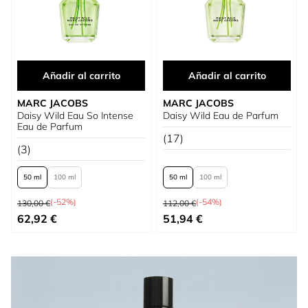
Añadir al carrito
Añadir al carrito
MARC JACOBS
MARC JACOBS
Daisy Wild Eau So Intense
Daisy Wild Eau de Parfum
Eau de Parfum
(17)
(3)
50 ml
100 ml
50 ml
100 ml
Precio habitual
Precio habitual
(-52%)
(-54%)
130,00 €
112,00 €
Tan bajo como
Tan bajo como
62,92 €
51,94 €