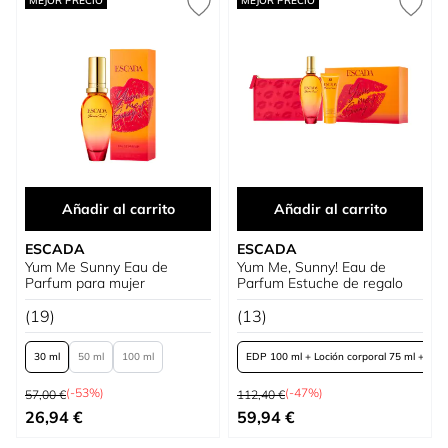
MEJOR PRECIO
MEJOR PRECIO
Añadir al carrito
Añadir al carrito
ESCADA
ESCADA
Yum Me Sunny Eau de
Yum Me, Sunny! Eau de
Parfum para mujer
Parfum Estuche de regalo
(19)
(13)
30 ml
50 ml
100 ml
EDP 100 ml + Loción corporal 75 ml + nece
Precio habitual
Precio habitual
(-53%)
(-47%)
57,00 €
112,40 €
Tan bajo como
Tan bajo como
26,94 €
59,94 €