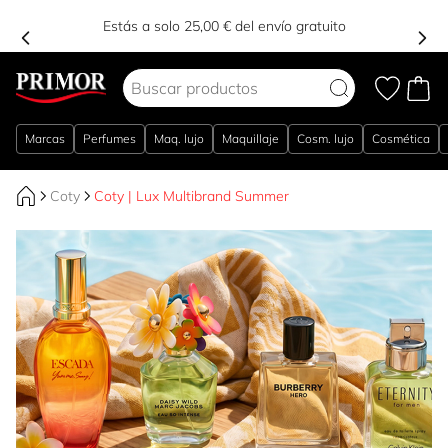
Estás a solo 25,00 € del envío gratuito
Ir al contenido
Marcas
Perfumes
Maq. lujo
Maquillaje
Cosm. lujo
Cosmética
Coty
Coty | Lux Multibrand Summer