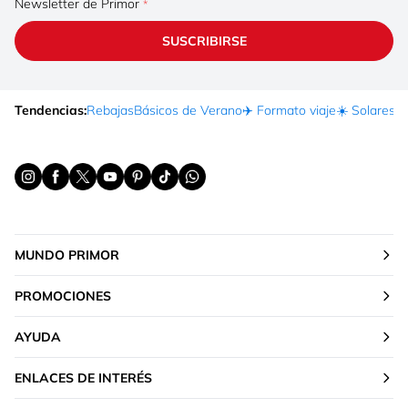
Newsletter de Primor
SUSCRIBIRSE
Tendencias:
Rebajas
Básicos de Verano
✈️ Formato viaje
☀️ Solares
Ma
MUNDO PRIMOR
PROMOCIONES
AYUDA
ENLACES DE INTERÉS