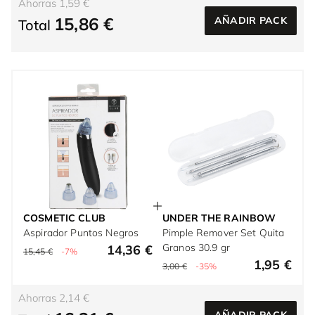
Ahorras 1,59 €
15,86 €
AÑADIR PACK
Total
COSMETIC CLUB
UNDER THE RAINBOW
Aspirador Puntos Negros
Pimple Remover Set Quita
Granos 30.9 gr
14,36 €
15,45 €
-7%
1,95 €
3,00 €
-35%
Ahorras 2,14 €
AÑADIR PACK