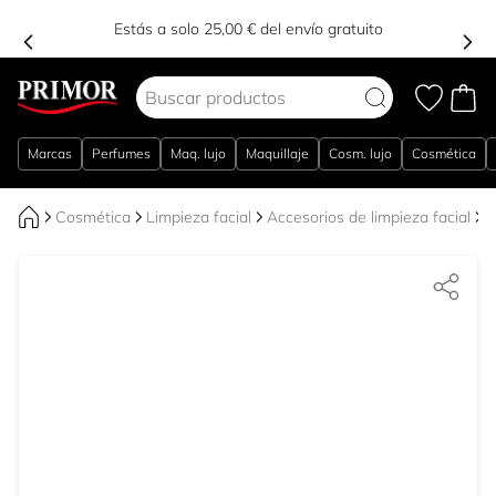
Estás a solo 25,00 € del envío gratuito
Ir al contenido
Marcas
Perfumes
Maq. lujo
Maquillaje
Cosm. lujo
Cosmética
Cosmética
Limpieza facial
Accesorios de limpieza facial
A