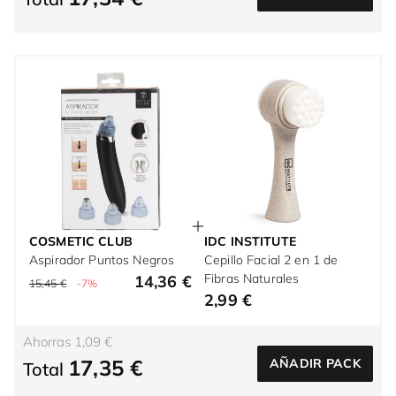
COSMETIC CLUB
IDC INSTITUTE
Aspirador Puntos Negros
Cepillo Facial 2 en 1 de
Fibras Naturales
14,36 €
15,45 €
-7%
2,99 €
Ahorras 1,09 €
17,35 €
AÑADIR PACK
Total