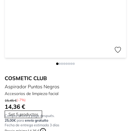
COSMETIC CLUB
Aspirador Puntos Negros
Accesorios de limpieza facial
(-7%)
15,45 €
14,36 €
Set 5 productos
Compra ahora y paga después.
25,00€
para
envío gratuito
Fecha de entrega estimada 3 días
Precio mínimo
14,36 €