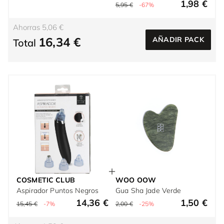
1,98 €
5,95 €
-67%
Ahorras 5,06 €
16,34 €
AÑADIR PACK
Total
COSMETIC CLUB
WOO OOW
Aspirador Puntos Negros
Gua Sha Jade Verde
14,36 €
1,50 €
15,45 €
-7%
2,00 €
-25%