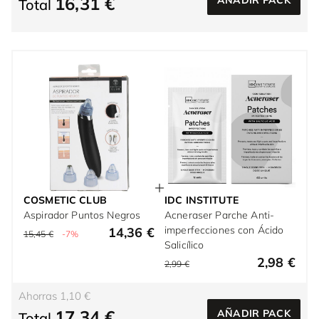
16,31 €
Total
COSMETIC CLUB
IDC INSTITUTE
Aspirador Puntos Negros
Acneraser Parche Anti-
imperfecciones con Ácido
14,36 €
15,45 €
-7%
Salicílico
2,98 €
2,99 €
Ahorras 1,10 €
17,34 €
AÑADIR PACK
Total