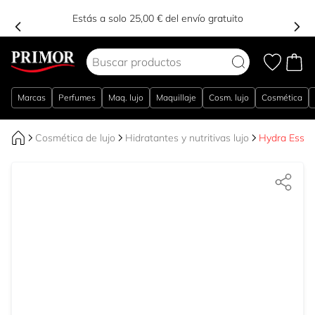
Estás a solo 25,00 € del envío gratuito
Ir al contenido
Marcas
Perfumes
Maq. lujo
Maquillaje
Cosm. lujo
Cosmética
Cosmética de lujo
Hidratantes y nutritivas lujo
Hydra Essen