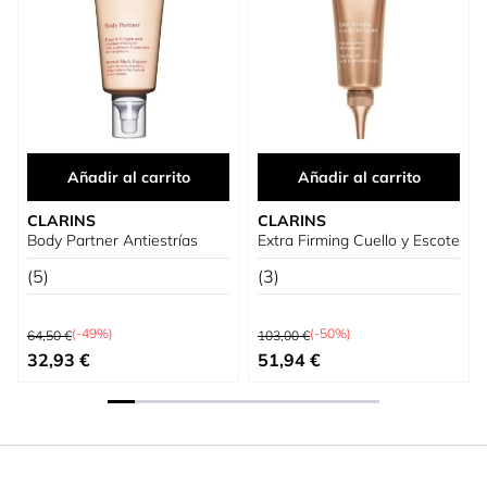
Añadir al carrito
Añadir al carrito
CLARINS
CLARINS
Body Partner Antiestrías
Extra Firming Cuello y Escote
(5)
(3)
Precio habitual
Precio habitual
(-49%)
(-50%)
64,50 €
103,00 €
Precio especial
Precio especial
32,93 €
51,94 €