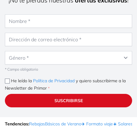
¡No te pierdas nuestras
ofertas exclusivas
!
Nombre
Dirección de correo electrónico
Género
* Campo obligatorio
He leído la
Política de Privacidad
y quiero subscribirme a la
Newsletter de Primor
SUSCRIBIRSE
Tendencias:
Rebajas
Básicos de Verano
✈️ Formato viaje
☀️ Solares
Ma