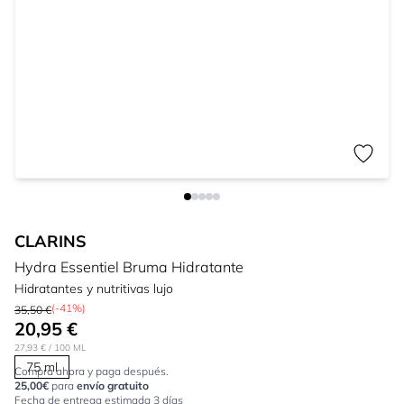
CLARINS
Hydra Essentiel Bruma Hidratante
Hidratantes y nutritivas lujo
(-41%)
35,50 €
20,95 €
27,93 €
/ 100 ML
75 ml
Compra ahora y paga después.
25,00€
para
envío gratuito
Fecha de entrega estimada 3 días