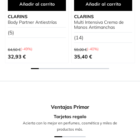
Añadir al carrito
Añadir al carrito
CLARINS
CLARINS
Body Partner Antiestrías
Multi Intensiva Crema de
Manos Antimanchas
(5)
(14)
Precio habitual
Precio habitual
(-49%)
(-40%)
64,50 €
59,00 €
Precio especial
Precio especial
32,93 €
35,40 €
Ventajas Primor
Tarjetas regalo
Acierta con lo mejor en perfumes, cosmética y miles de
productos más.