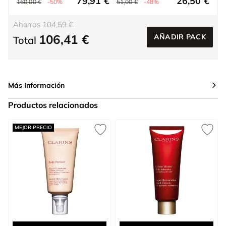
79,91 €
26,50 €
160,00 €
-50%
51,00 €
-48%
Ahorras 104,59 €
106,41 €
AÑADIR PACK
Total
Más Información
Productos relacionados
Press to skip carousel
MEJOR PRECIO