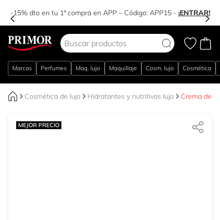
-15% dto en tu 1ª compra en APP – Código:
APP15
-
¡ENTRAR!
Ir al contenido
Marcas
Perfumes
Maq. lujo
Maquillaje
Cosm. lujo
Cosmética
Cosmética de lujo
Hidratantes y nutritivas lujo
Crema de Dí
MEJOR PRECIO