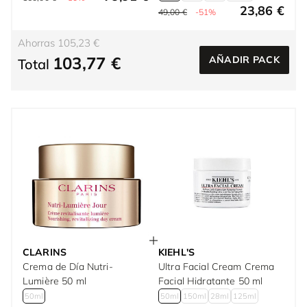
23,86 €
49,00 €
-51%
Ahorras 105,23 €
103,77 €
AÑADIR PACK
Total
CLARINS
KIEHL'S
Crema de Día Nutri-
Ultra Facial Cream Crema
Lumière 50 ml
Facial Hidratante 50 ml
50ml
50ml
150ml
28ml
125ml