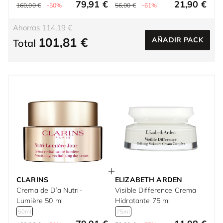
79,91 €
21,90 €
160,00 €
-50%
56,00 €
-61%
Ahorras 114,19 €
101,81 €
AÑADIR PACK
Total
CLARINS
ELIZABETH ARDEN
Crema de Día Nutri-
Visible Difference Crema
Lumière 50 ml
Hidratante 75 ml
50ml
75ml