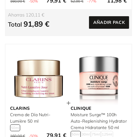
79,91 €
11,98 €
160,00 €
-50%
52,00 €
-77%
Ahorras 120,11 €
91,89 €
AÑADIR PACK
Total
CLARINS
CLINIQUE
Crema de Día Nutri-
Moisture Surge™ 100h
Lumière 50 ml
Auto-Replenishing Hydrator
Crema Hidratante 50 ml
50ml
79,91 €
50ml
30ml
75ml
125ml
160,00 €
-50%