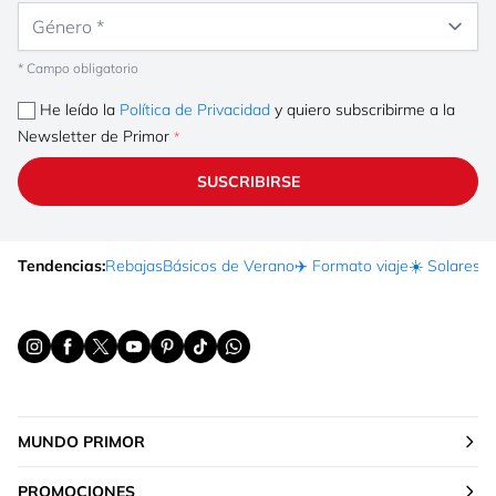
Género
* Campo obligatorio
He leído la
Política de Privacidad
y quiero subscribirme a la
Newsletter de Primor
SUSCRIBIRSE
Tendencias:
Rebajas
Básicos de Verano
✈️ Formato viaje
☀️ Solares
Ma
MUNDO PRIMOR
PROMOCIONES