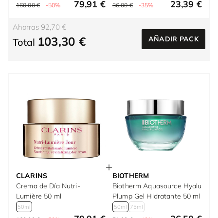
79,91 €
23,39 €
160,00 €
-50%
36,00 €
-35%
Ahorras 92,70 €
103,30 €
AÑADIR PACK
Total
CLARINS
BIOTHERM
Crema de Día Nutri-
Biotherm Aquasource Hyalu
Lumière 50 ml
Plump Gel Hidratante 50 ml
50ml
50ml
75ml