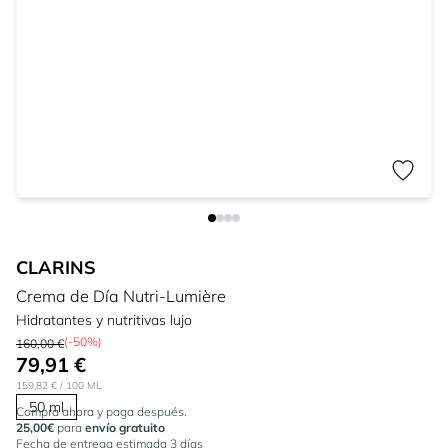
CLARINS
Crema de Día Nutri-Lumière
Hidratantes y nutritivas lujo
(-50%)
160,00 €
79,91 €
159,82 €
/ 100 ML
50 ml
Compra ahora y paga después.
25,00€
para
envío gratuito
Fecha de entrega estimada 3 días