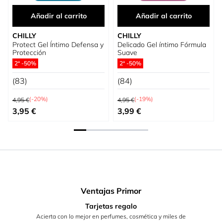
Añadir al carrito
Añadir al carrito
CHILLY
CHILLY
Protect Gel Íntimo Defensa y
Delicado Gel íntimo Fórmula
Protección
Suave
2ª -50%
2ª -50%
(83)
(84)
Precio habitual
Precio habitual
(-20%)
(-19%)
4,95 €
4,95 €
Precio especial
Precio especial
3,95 €
3,99 €
Ventajas Primor
Tarjetas regalo
Acierta con lo mejor en perfumes, cosmética y miles de