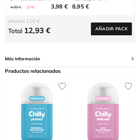
3,98 €
8,95 €
4,99 €
-20%
Ahorras 1,01 €
12,93 €
AÑADIR PACK
Total
Más Información
Productos relacionados
Press to skip carousel