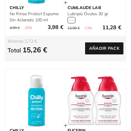
CHILLY
CUMLAUDE LAB
No Rinse Protect Espuma
Lubripiù Óvulos 30 gr
Sin Aclarado 100 ml
30g
3,98 €
11,28 €
4,99 €
-20%
12,99 €
-13%
Ahorras 2,72 €
15,26 €
AÑADIR PACK
Total
CHILLY
EUCERIN