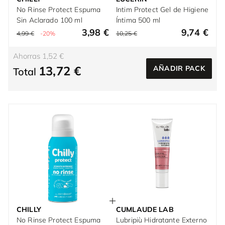
No Rinse Protect Espuma
Intim Protect Gel de Higiene
Sin Aclarado 100 ml
Íntima 500 ml
3,98 €
9,74 €
4,99 €
-20%
10,25 €
Ahorras 1,52 €
13,72 €
AÑADIR PACK
Total
CHILLY
CUMLAUDE LAB
No Rinse Protect Espuma
Lubripiù Hidratante Externo