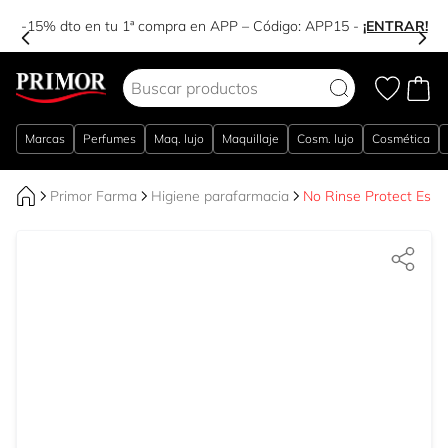
-15% dto en tu 1ª compra en APP – Código:
APP15
-
¡ENTRAR!
Ir al contenido
Marcas
Perfumes
Maq. lujo
Maquillaje
Cosm. lujo
Cosmética
Primor Farma
Higiene parafarmacia
No Rinse Protect Esp