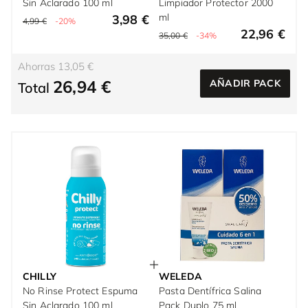
Sin Aclarado 100 ml
Limpiador Protector 2000
ml
3,98 €
4,99 €
-20%
22,96 €
35,00 €
-34%
Ahorras 13,05 €
26,94 €
AÑADIR PACK
Total
CHILLY
WELEDA
No Rinse Protect Espuma
Pasta Dentífrica Salina
Sin Aclarado 100 ml
Pack Duplo 75 ml