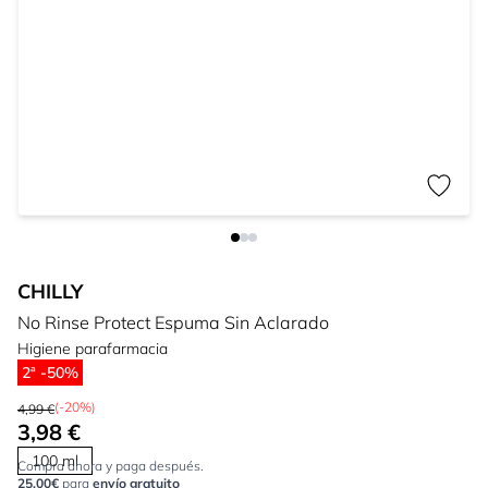
CHILLY
No Rinse Protect Espuma Sin Aclarado
Higiene parafarmacia
2ª -50%
(-20%)
4,99 €
3,98 €
100 ml
Compra ahora y paga después.
25,00€
para
envío gratuito