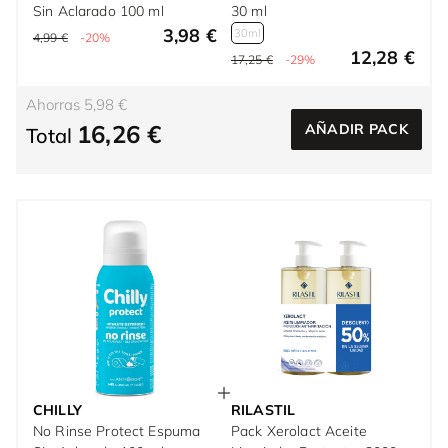
Sin Aclarado 100 ml
30 ml
3,98 €
30ml
4,99 €
-20%
12,28 €
17,25 €
-29%
Ahorras 5,98 €
16,26 €
AÑADIR PACK
Total
CHILLY
RILASTIL
No Rinse Protect Espuma
Pack Xerolact Aceite