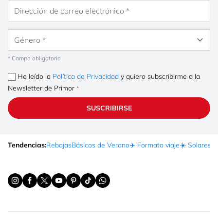
Dirección de correo electrónico
Género
* Campo obligatorio
He leído la
Política de Privacidad
y quiero subscribirme a la
Newsletter de Primor
SUSCRIBIRSE
Tendencias:
Rebajas
Básicos de Verano
✈️ Formato viaje
☀️ Solares
Ma