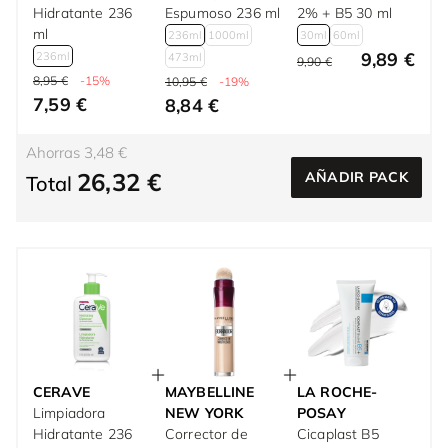
Hidratante 236
Espumoso 236 ml
2% + B5 30 ml
ml
236ml
1000ml
30ml
60ml
9,89 €
236ml
473ml
9,90 €
8,95 €
-15%
10,95 €
-19%
7,59 €
8,84 €
Ahorras 3,48 €
26,32 €
AÑADIR PACK
Total
CERAVE
MAYBELLINE
LA ROCHE-
Limpiadora
NEW YORK
POSAY
Hidratante 236
Corrector de
Cicaplast B5