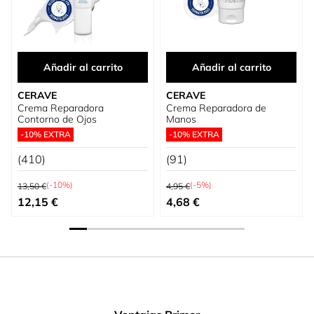
Añadir al carrito
Añadir al carrito
CERAVE
CERAVE
Crema Reparadora
Crema Reparadora de
Contorno de Ojos
Manos
-10% EXTRA
-10% EXTRA
(410)
(91)
Precio habitual
Precio habitual
(-10%)
(-5%)
13,50 €
4,95 €
Precio especial
Precio especial
12,15 €
4,68 €