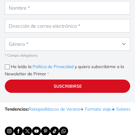
Nombre
Dirección de correo electrónico
Género
* Campo obligatorio
He leído la
Política de Privacidad
y quiero subscribirme a la
Newsletter de Primor
SUSCRIBIRSE
Tendencias:
Rebajas
Básicos de Verano
✈️ Formato viaje
☀️ Solares
Ma