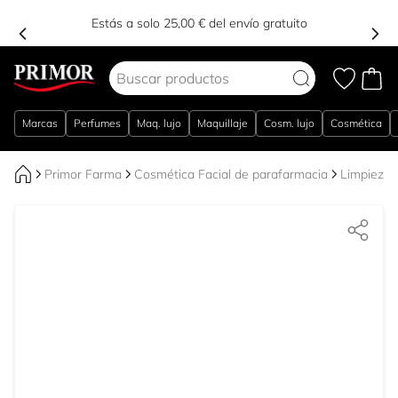
ENTRAR!
Estás a solo 25,00 € del envío gratuito
Ir al contenido
Marcas
Perfumes
Maq. lujo
Maquillaje
Cosm. lujo
Cosmética
Primor Farma
Cosmética Facial de parafarmacia
Limpieza 