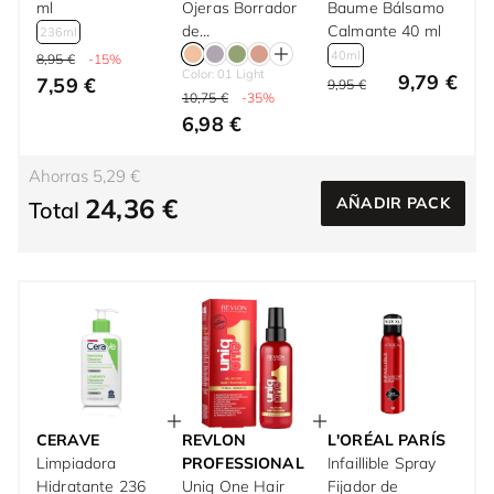
ml
Ojeras Borrador
Baume Bálsamo
de
Calmante 40 ml
236ml
Imperfecciones
40ml
8,95 €
-15%
Color: 01 Light
con Hidratación
9,79 €
7,59 €
9,95 €
10,75 €
-35%
12H y Acabado
6,98 €
Natural 6.8 ml
Ahorras 5,29 €
24,36 €
AÑADIR PACK
Total
CERAVE
REVLON
L'ORÉAL PARÍS
Limpiadora
PROFESSIONAL
Infaillible Spray
Hidratante 236
Uniq One Hair
Fijador de