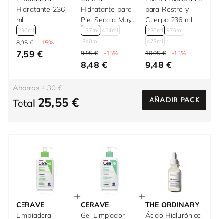
Hidratante 236
Hidratante para
para Rostro y
ml
Piel Seca a Muy
Cuerpo 236 ml
Seca 177 ml
236ml
177ml
454ml
236ml
976ml
340ml
473ml
8,95 €
-15%
7,59 €
9,95 €
-15%
10,95 €
-13%
8,48 €
9,48 €
Ahorras 4,30 €
25,55 €
AÑADIR PACK
Total
CERAVE
CERAVE
THE ORDINARY
Limpiadora
Gel Limpiador
Ácido Hialurónico