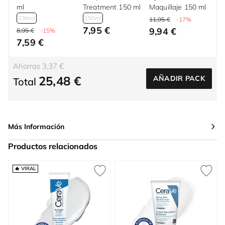
ml
Treatment 150 ml
Maquillaje 150 ml
236ml
150ml
11,95 €
-17%
7,95 €
9,94 €
8,95 €
-15%
7,59 €
Ahorras 3,37 €
25,48 €
AÑADIR PACK
Total
Más Información
Productos relacionados
Press to skip carousel
🔥 VIRAL