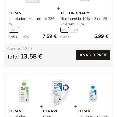
CERAVE
THE ORDINARY
Limpiadora Hidratante 236
Niacinamida 10% + Zinc 1%
ml
- Sérum 30 ml
236ml
30ml
60ml
7,59 €
5,99 €
8,95 €
-15%
6,00 €
Ahorras 1,37 €
13,58 €
AÑADIR PACK
Total
CERAVE
CERAVE
CERAVE
Limpiadora
Crema
Loción Hidratante