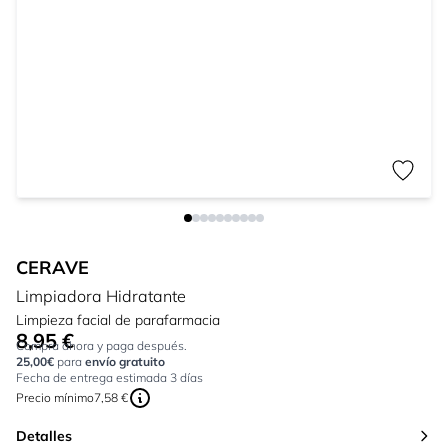
CERAVE
Limpiadora Hidratante
Limpieza facial de parafarmacia
8,95 €
Tan bajo como:
Compra ahora y paga después.
25,00€
para
envío gratuito
Fecha de entrega estimada 3 días
Precio mínimo
7,58 €
Detalles