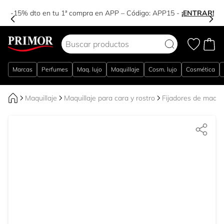
-15% dto en tu 1ª compra en APP – Código:
APP15
-
¡ENTRAR!
Ir al contenido
Marcas
Perfumes
Maq. lujo
Maquillaje
Cosm. lujo
Cosmética
Maquillaje
Maquillaje para cara y rostro
Fijadores de maquil