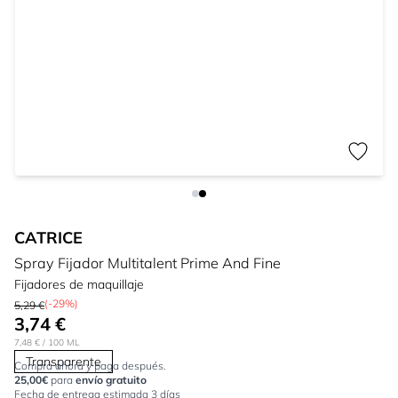
CATRICE
Spray Fijador Multitalent Prime And Fine
Fijadores de maquillaje
(-29%)
5,29 €
3,74 €
7,48 €
/ 100 ML
Transparente
Compra ahora y paga después.
25,00€
para
envío gratuito
Fecha de entrega estimada 3 días