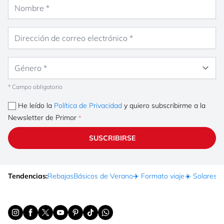
Nombre
Dirección de correo electrónico
Género
* Campo obligatorio
He leído la
Política de Privacidad
y quiero subscribirme a la
Newsletter de Primor
SUSCRIBIRSE
Tendencias:
Rebajas
Básicos de Verano
✈️ Formato viaje
☀️ Solares
Ma