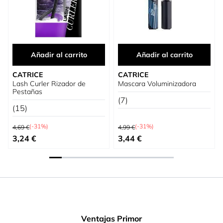
Añadir al carrito
Añadir al carrito
CATRICE
CATRICE
Lash Curler Rizador de
Mascara Voluminizadora
Pestañas
(7)
(15)
Precio habitual
Precio habitual
(-31%)
(-31%)
4,69 €
4,99 €
Precio especial
Precio especial
3,24 €
3,44 €
Ventajas Primor