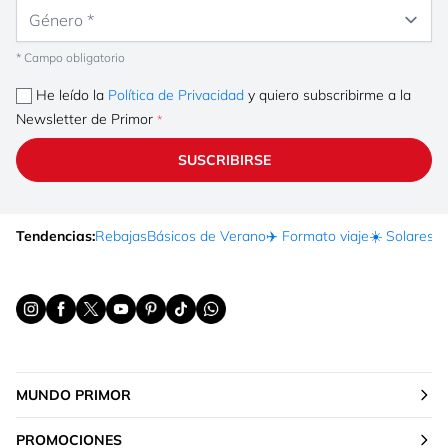
Género
* Campo obligatorio
He leído la
Política de Privacidad
y quiero subscribirme a la
Newsletter de Primor
SUSCRIBIRSE
Tendencias:
Rebajas
Básicos de Verano
✈️ Formato viaje
☀️ Solares
Ma
MUNDO PRIMOR
PROMOCIONES