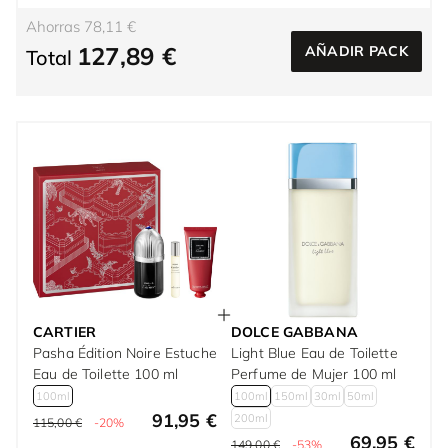
Ahorras 78,11 €
127,89 €
AÑADIR PACK
Total
CARTIER
DOLCE GABBANA
Pasha Édition Noire Estuche
Light Blue Eau de Toilette
Eau de Toilette 100 ml
Perfume de Mujer 100 ml
100ml
100ml
150ml
30ml
50ml
91,95 €
200ml
115,00 €
-20%
69,95 €
149,00 €
-53%