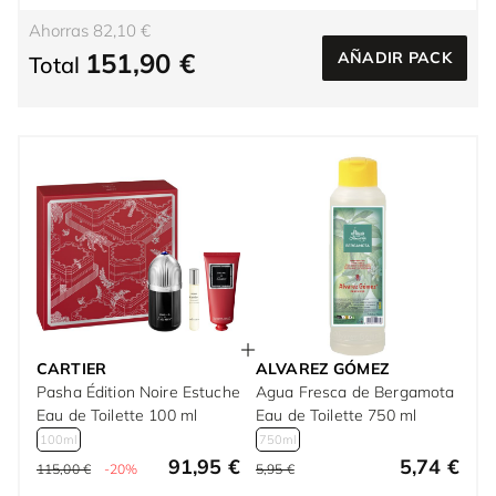
Ahorras 82,10 €
151,90 €
AÑADIR PACK
Total
CARTIER
ALVAREZ GÓMEZ
Pasha Édition Noire Estuche
Agua Fresca de Bergamota
Eau de Toilette 100 ml
Eau de Toilette 750 ml
100ml
750ml
91,95 €
5,74 €
115,00 €
-20%
5,95 €