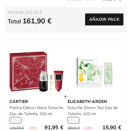
Ahorras 102,10 €
161,90 €
AÑADIR PACK
Total
CARTIER
ELIZABETH ARDEN
Pasha Édition Noire Estuche
Estuche Green Tea Eau de
Eau de Toilette 100 ml
Toilette 100 ml
100ml
100ml
91,95 €
15,90 €
115,00 €
-20%
28,01 €
-43%