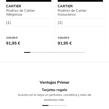
CARTIER
CARTIER
Rivières de Cartier
Rivières de Cartier
Allégresse
Insouciance
(1)
(1)
Precio habitual
Precio habitual
115,00 €
115,00 €
Precio especial
Precio especial
91,95 €
91,95 €
Ventajas Primor
Tarjetas regalo
Acierta con lo mejor en perfumes, cosmética y miles de
productos más.