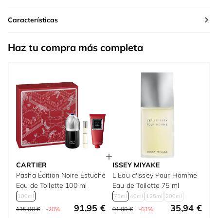
Características
Haz tu compra más completa
CARTIER
ISSEY MIYAKE
Pasha Édition Noire Estuche
L'Eau d'Issey Pour Homme
Eau de Toilette 100 ml
Eau de Toilette 75 ml
100ml
75ml
40ml
125ml
200ml
91,95 €
35,94 €
115,00 €
-20%
91,00 €
-61%