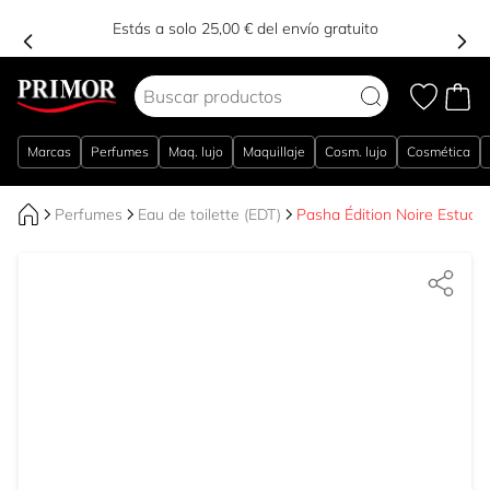
Estás a solo 25,00 € del envío gratuito
Ir al contenido
Marcas
Perfumes
Maq. lujo
Maquillaje
Cosm. lujo
Cosmética
Perfumes
Eau de toilette (EDT)
Pasha Édition Noire Estuche