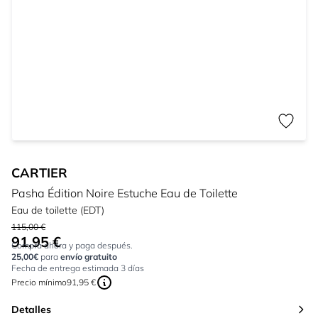
CARTIER
Pasha Édition Noire Estuche Eau de Toilette
Eau de toilette (EDT)
115,00 €
91,95 €
Tan bajo como:
Compra ahora y paga después.
25,00€
para
envío gratuito
Fecha de entrega estimada 3 días
Precio mínimo
91,95 €
Detalles