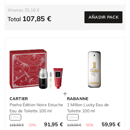
Ahorras 35,16 €
107,85 €
AÑADIR PACK
Total
CARTIER
RABANNE
Pasha Édition Noire Estuche
1 Million Lucky Eau de
Eau de Toilette 100 ml
Toilette 100 ml
100ml
100ml
91,95 €
59,95 €
115,00 €
-20%
119,00 €
-50%