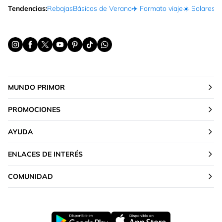
Tendencias:
Rebajas
Básicos de Verano
✈️ Formato viaje
☀️ Solares
Ma
MUNDO PRIMOR
PROMOCIONES
AYUDA
ENLACES DE INTERÉS
COMUNIDAD