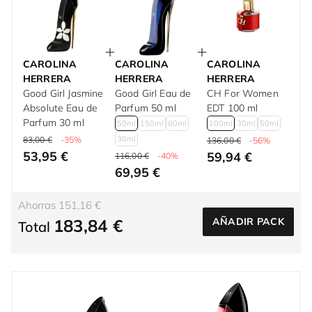
CAROLINA
CAROLINA
CAROLINA
HERRERA
HERRERA
HERRERA
Good Girl Jasmine
Good Girl Eau de
CH For Women
Absolute Eau de
Parfum 50 ml
EDT 100 ml
Parfum 30 ml
50ml
150ml
80ml
100ml
30ml
50ml
30ml
83,00 €
-35%
136,00 €
-56%
53,95 €
59,94 €
116,00 €
-40%
69,95 €
Ahorras 151,16 €
183,84 €
AÑADIR PACK
Total