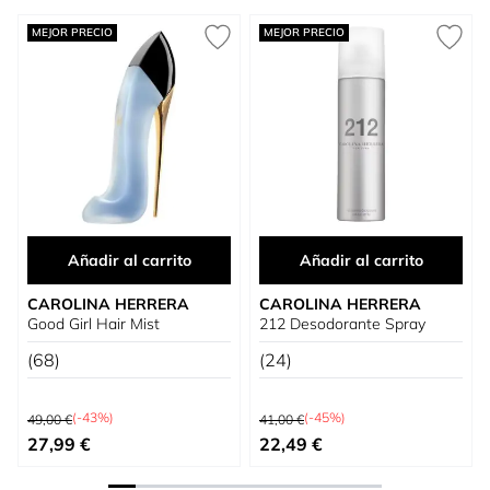
Press to skip carousel
MEJOR PRECIO
MEJOR PRECIO
Añadir al carrito
Añadir al carrito
CAROLINA HERRERA
CAROLINA HERRERA
Good Girl Hair Mist
212 Desodorante Spray
(68)
(24)
Precio habitual
Precio habitual
(-43%)
(-45%)
49,00 €
41,00 €
Precio especial
Precio especial
27,99 €
22,49 €