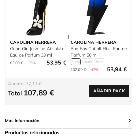
CAROLINA HERRERA
CAROLINA HERRERA
Good Girl Jasmine Absolute
Bad Boy Cobalt Elixir Eau de
Eau de Parfum 30 ml
Parfum 50 ml
53,95 €
50ml
100ml
150ml
83,00 €
-35%
53,94 €
102,00 €
-47%
Ahorras 77,11 €
107,89 €
AÑADIR PACK
Total
Más Información
Productos relacionados