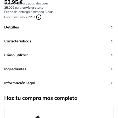
53,95 €
Tan bajo como:
Compra ahora y paga después.
25,00€
para
envío gratuito
Fecha de entrega estimada 3 días
Precio mínimo
53,95 €
Detalles
Características
Cómo utilizar
Ingredientes
Información legal
Haz tu compra más completa