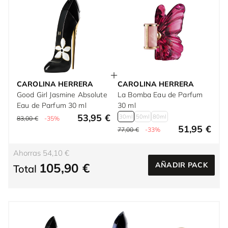
CAROLINA HERRERA
CAROLINA HERRERA
Good Girl Jasmine Absolute
La Bomba Eau de Parfum
Eau de Parfum 30 ml
30 ml
53,95 €
30ml
50ml
80ml
83,00 €
-35%
51,95 €
77,00 €
-33%
Ahorras 54,10 €
105,90 €
AÑADIR PACK
Total