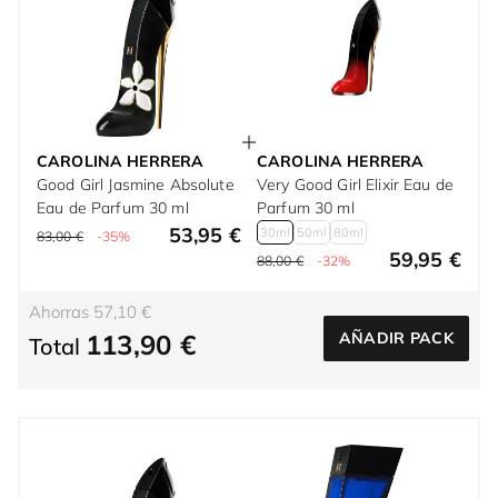
CAROLINA HERRERA
CAROLINA HERRERA
Good Girl Jasmine Absolute
Very Good Girl Elixir Eau de
Eau de Parfum 30 ml
Parfum 30 ml
53,95 €
30ml
50ml
80ml
83,00 €
-35%
59,95 €
88,00 €
-32%
Ahorras 57,10 €
113,90 €
AÑADIR PACK
Total