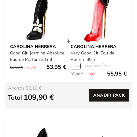
CAROLINA HERRERA
CAROLINA HERRERA
Good Girl Jasmine Absolute
Very Good Girl Eau de
Eau de Parfum 30 ml
Parfum 30 ml
53,95 €
30ml
150ml
80ml
50ml
83,00 €
-35%
55,95 €
85,00 €
-34%
Ahorras 58,10 €
109,90 €
AÑADIR PACK
Total