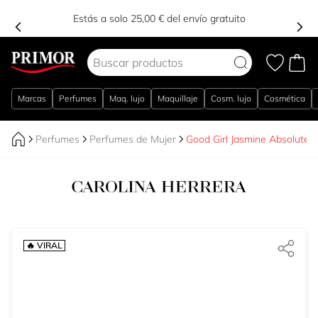
Estás a solo 25,00 € del envío gratuito
Ir al contenido
Marcas
Perfumes
Maq. lujo
Maquillaje
Cosm. lujo
Cosmética
Perfumes
Perfumes de Mujer
Good Girl Jasmine Absolute 
🔥 VIRAL