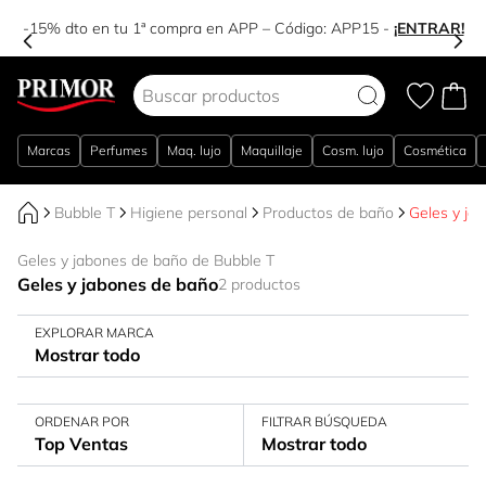
-15% dto en tu 1ª compra en APP – Código:
APP15
-
¡ENTRAR!
Ir al contenido
Marcas
Perfumes
Maq. lujo
Maquillaje
Cosm. lujo
Cosmética
Bubble T
Higiene personal
Productos de baño
Geles y ja
Geles y jabones de baño de Bubble T
Geles y jabones de baño
2 productos
EXPLORAR MARCA
Mostrar todo
ORDENAR POR
FILTRAR BÚSQUEDA
Top Ventas
Mostrar todo