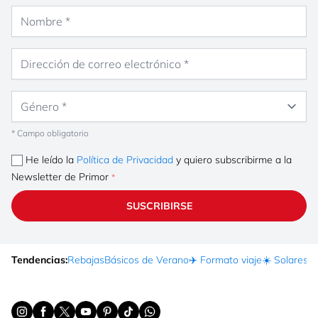
Nombre
Dirección de correo electrónico
Género
* Campo obligatorio
He leído la
Política de Privacidad
y quiero subscribirme a la
Newsletter de Primor
SUSCRIBIRSE
Tendencias:
Rebajas
Básicos de Verano
✈️ Formato viaje
☀️ Solares
Ma