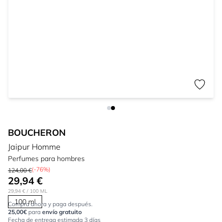
BOUCHERON
Jaipur Homme
Perfumes para hombres
(-76%)
124,00 €
29,94 €
29,94 €
/ 100 ML
100 ml
Compra ahora y paga después.
25,00€
para
envío gratuito
Fecha de entrega estimada 3 días