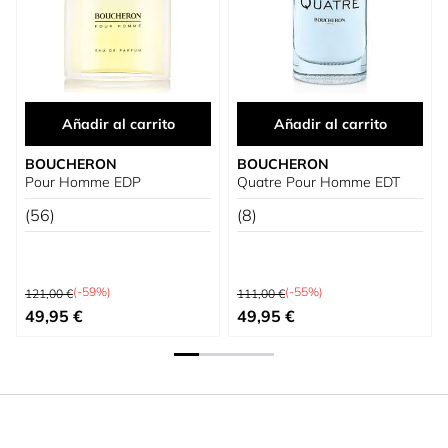
Añadir al carrito
Añadir al carrito
BOUCHERON
BOUCHERON
Pour Homme EDP
Quatre Pour Homme EDT
(56)
(8)
Precio habitual
Precio habitual
(-59%)
(-55%)
121,00 €
111,00 €
Precio especial
Precio especial
49,95 €
49,95 €