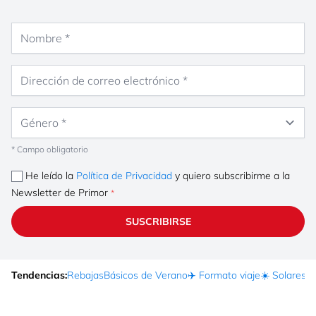
Nombre
Dirección de correo electrónico
Género
* Campo obligatorio
He leído la
Política de Privacidad
y quiero subscribirme a la
Newsletter de Primor
SUSCRIBIRSE
Tendencias:
Rebajas
Básicos de Verano
✈️ Formato viaje
☀️ Solares
Ma