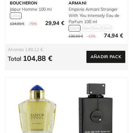
BOUCHERON
ARMANI
Jaipur Homme 100 ml
Emporio Armani Stronger
With You Intensely Eau de
100ml
Parfum 100 ml
29,94 €
124,00 €
-76%
100ml
150ml
50ml
30ml
74,94 €
130,00 €
-42%
Ahorras 149,12 €
104,88 €
AÑADIR PACK
Total