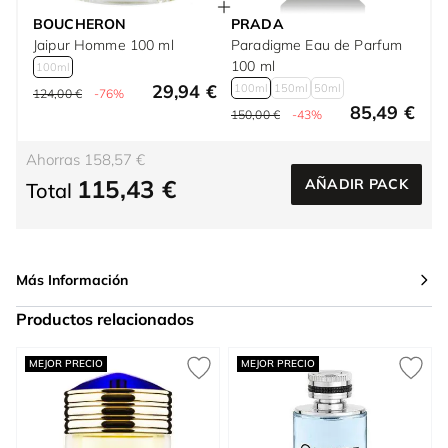
BOUCHERON
PRADA
Jaipur Homme 100 ml
Paradigme Eau de Parfum
100 ml
100ml
29,94 €
100ml
150ml
50ml
124,00 €
-76%
85,49 €
150,00 €
-43%
Ahorras 158,57 €
115,43 €
AÑADIR PACK
Total
Más Información
Productos relacionados
Press to skip carousel
MEJOR PRECIO
MEJOR PRECIO