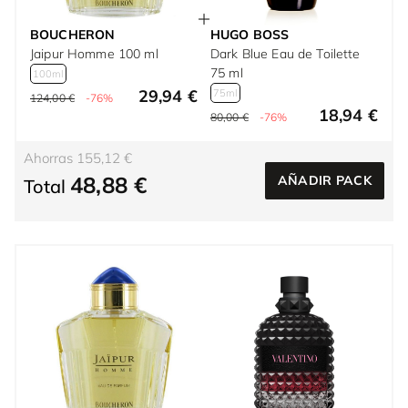
BOUCHERON
HUGO BOSS
Jaipur Homme 100 ml
Dark Blue Eau de Toilette
75 ml
100ml
29,94 €
75ml
124,00 €
-76%
18,94 €
80,00 €
-76%
Ahorras 155,12 €
48,88 €
AÑADIR PACK
Total