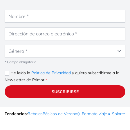
Nombre
Dirección de correo electrónico
Género
* Campo obligatorio
He leído la
Política de Privacidad
y quiero subscribirme a la
Newsletter de Primor
SUSCRIBIRSE
Tendencias:
Rebajas
Básicos de Verano
✈️ Formato viaje
☀️ Solares
Ma