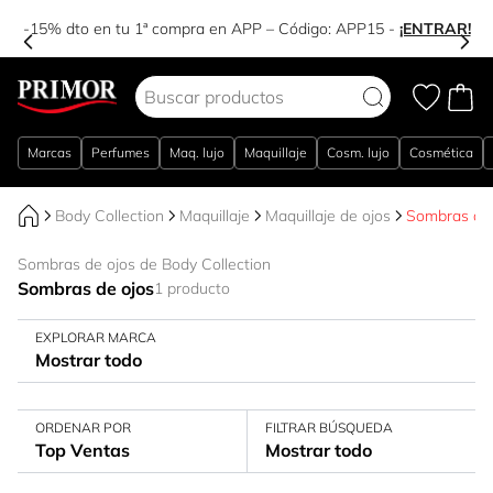
-15% dto en tu 1ª compra en APP – Código:
APP15
-
¡ENTRAR!
Ir al contenido
Marcas
Perfumes
Maq. lujo
Maquillaje
Cosm. lujo
Cosmética
Body Collection
Maquillaje
Maquillaje de ojos
Sombras de 
Sombras de ojos de Body Collection
Sombras de ojos
1 producto
EXPLORAR MARCA
Mostrar todo
ORDENAR POR
FILTRAR BÚSQUEDA
Top Ventas
Mostrar todo