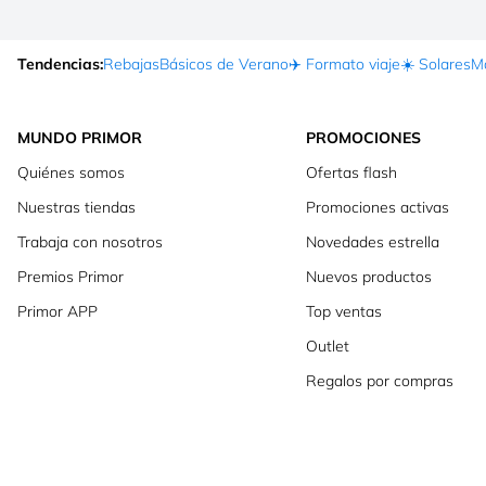
Tendencias:
Rebajas
Básicos de Verano
✈️ Formato viaje
☀️ Solares
Ma
MUNDO PRIMOR
PROMOCIONES
Quiénes somos
Ofertas flash
Nuestras tiendas
Promociones activas
Trabaja con nosotros
Novedades estrella
Premios Primor
Nuevos productos
Primor APP
Top ventas
Outlet
Regalos por compras