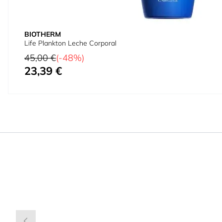
BIOTHERM
Life Plankton Leche Corporal
Precio habitual
45,00 €
(-48%)
23,39 €
Precio especial