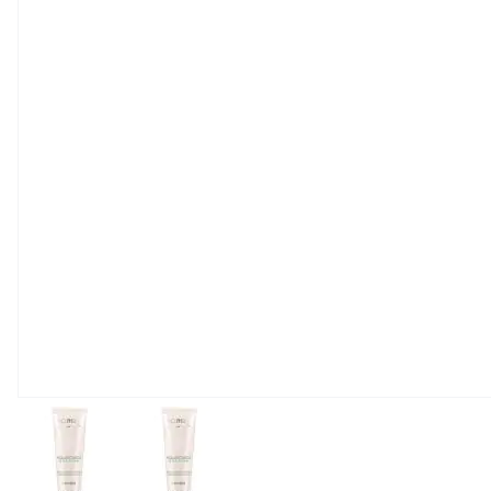
View larger image
View larger image