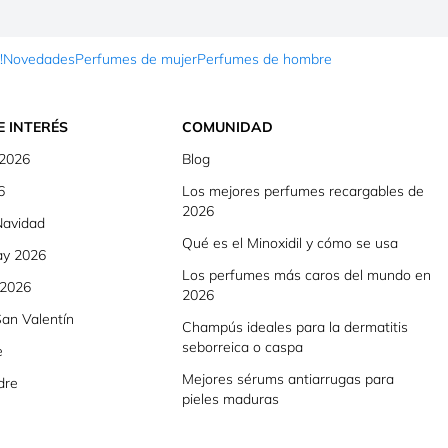
!
Novedades
Perfumes de mujer
Perfumes de hombre
E INTERÉS
COMUNIDAD
 2026
Blog
6
Los mejores perfumes recargables de
2026
Navidad
Qué es el Minoxidil y cómo se usa
ay 2026
Los perfumes más caros del mundo en
 2026
2026
an Valentín
Champús ideales para la dermatitis
seborreica o caspa
e
Mejores sérums antiarrugas para
dre
pieles maduras