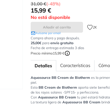
31,00 €
(-48%)
15,99 €
Tan bajo como:
No está disponible
Añadir al carrito
2K
Avísame por email
Compra ahora y paga después.
25,00€
para
envío gratuito
Fecha de entrega estimada 3 días
Precio mínimo
15,99 €
Características
Cómo 
Detalles
Aquasource BB Cream de Biotherm
es la prime
piel.
Esta
BB Cream de Biotherm
aporta siete beneficio
de los rayos solares -SPF15- y perfecciona.
Con
Aquasource BB Cream
tu piel estará hidrata
La textura ligera de
Aquasource BB Cream
brind