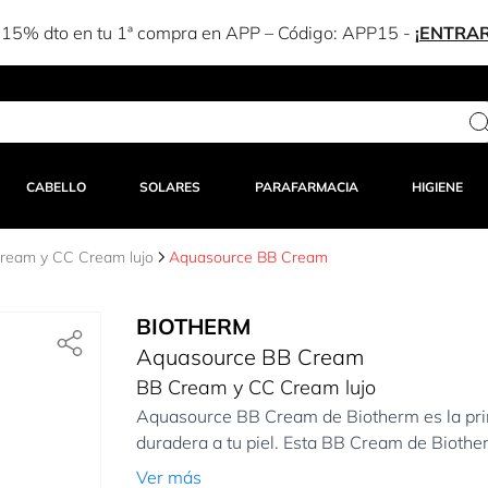
NTRAR!
CABELLO
SOLARES
PARAFARMACIA
HIGIENE
ream y CC Cream lujo
Aquasource BB Cream
BIOTHERM
Aquasource BB Cream
BB Cream y CC Cream lujo
Aquasource BB Cream de Biotherm es la pri
duradera a tu piel. Esta BB Cream de Biotherm
Ver más