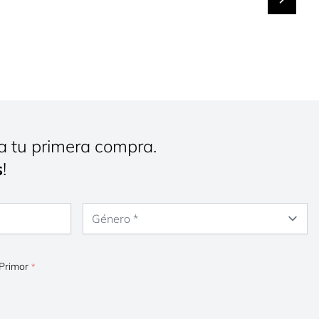
a tu primera compra.
s
!
Género
 Primor