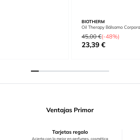
BIOTHERM
Oil Therapy Bálsamo Corpora
Precio habitual
45,00 €
(-48%)
23,39 €
Precio especial
Ventajas Primor
Tarjetas regalo
Acierta con lo mejor en perfumes, cosmética