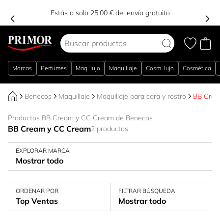
Estás a solo 25,00 € del envío gratuito
Ir al contenido
Marcas
Perfumes
Maq. lujo
Maquillaje
Cosm. lujo
Cosmética
Benecos
Maquillaje
Maquillaje para cara y rostro
BB Crea
Productos BB Cream y CC Cream de Benecos
BB Cream y CC Cream
2 productos
EXPLORAR MARCA
Mostrar todo
ORDENAR POR
FILTRAR BÚSQUEDA
Top Ventas
Mostrar todo