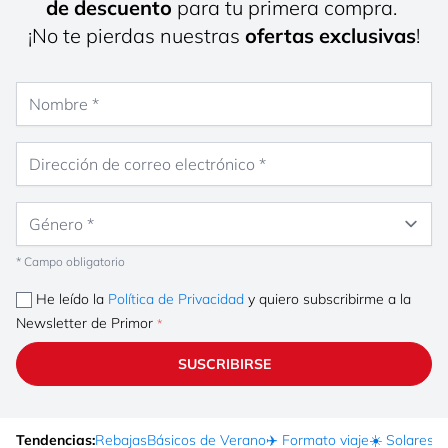
de descuento
para tu primera compra.
¡No te pierdas nuestras
ofertas exclusivas
!
Nombre
Dirección de correo electrónico
Género
* Campo obligatorio
He leído la
Política de Privacidad
y quiero subscribirme a la
Newsletter de Primor
SUSCRIBIRSE
Tendencias:
Rebajas
Básicos de Verano
✈️ Formato viaje
☀️ Solares
Ma