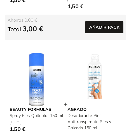
1,50 €
1,50 €
Ahorras 0,00 €
3,00 €
AÑADIR PACK
Total
BEAUTY FORMULAS
AGRADO
Spray Pies Quitaolor 150 ml
Desodorante Pies
Antitranspirante Pies y
150ml
Calzado 150 ml
1,50 €