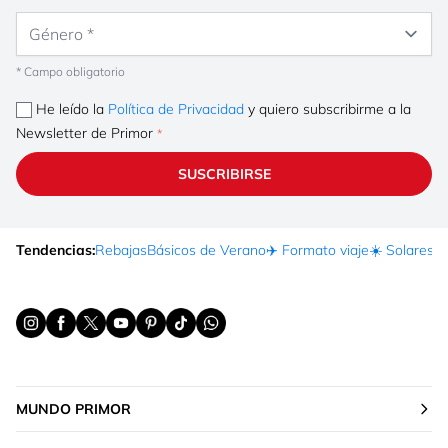
Género
* Campo obligatorio
He leído la
Política de Privacidad
y quiero subscribirme a la
Newsletter de Primor
SUSCRIBIRSE
Tendencias:
Rebajas
Básicos de Verano
✈️ Formato viaje
☀️ Solares
Ma
MUNDO PRIMOR