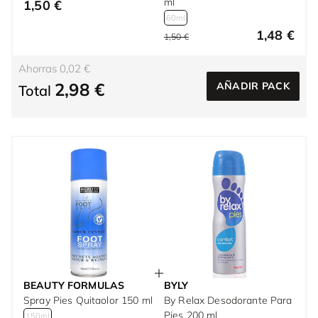
ml
1,50 €
60ml
1,48 €
1,50 €
Ahorras 0,02 €
2,98 €
AÑADIR PACK
Total
BEAUTY FORMULAS
BYLY
Spray Pies Quitaolor 150 ml
By Relax Desodorante Para
Pies 200 ml
150ml