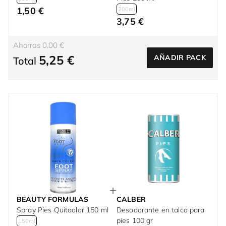
1,50 €
200ml
3,75 €
Ahorras 0,00 €
5,25 €
AÑADIR PACK
Total
BEAUTY FORMULAS
CALBER
Spray Pies Quitaolor 150 ml
Desodorante en talco para
pies 100 gr
150ml