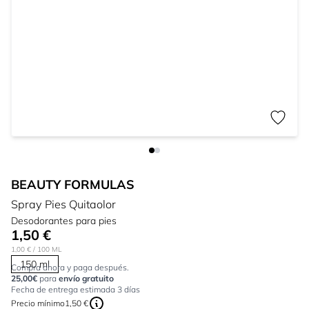
BEAUTY FORMULAS
Spray Pies Quitaolor
Desodorantes para pies
1,50 €
1,00 €
/ 100 ML
150 ml
Compra ahora y paga después.
25,00€
para
envío gratuito
Fecha de entrega estimada 3 días
Precio mínimo
1,50 €