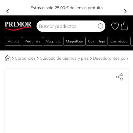
Estás a solo 25,00 € del envío gratuito
Ir al contenido
Marcas
Perfumes
Maq. lujo
Maquillaje
Cosm. lujo
Cosmética
Corporales
Cuidado de piernas y pies
Desodorantes para p