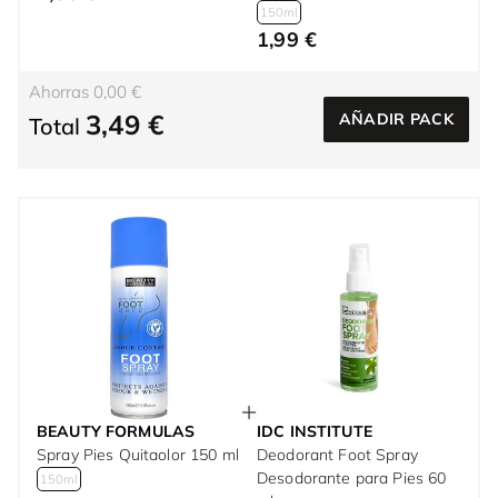
150ml
1,99 €
Ahorras 0,00 €
3,49 €
AÑADIR PACK
Total
BEAUTY FORMULAS
IDC INSTITUTE
Spray Pies Quitaolor 150 ml
Deodorant Foot Spray
Desodorante para Pies 60
150ml