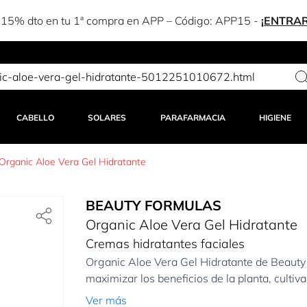
-15% dto en tu 1ª compra en APP – Código:
APP15
-
¡ENTRAR
CABELLO
SOLARES
PARAFARMACIA
HIGIENE
Organic Aloe Vera Gel Hidratante
BEAUTY FORMULAS
Organic Aloe Vera Gel Hidratante
Cremas hidratantes faciales
Organic Aloe Vera Gel Hidratante de Beauty
maximizar los beneficios de la planta, cultiva
Ver más