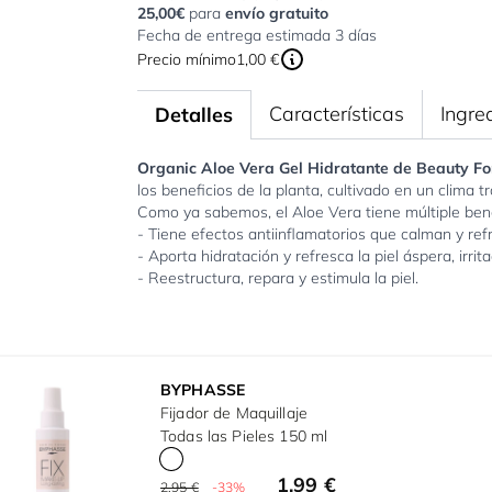
25,00€
para
envío gratuito
Fecha de entrega estimada 3 días
Precio mínimo
1,00 €
Características
Ingre
Detalles
Organic Aloe Vera Gel Hidratante de Beauty F
los beneficios de la planta, cultivado en un clima tr
Como ya sabemos, el Aloe Vera tiene múltiple bene
- Tiene efectos antiinflamatorios que calman y refr
- Aporta hidratación y refresca la piel áspera, irri
- Reestructura, repara y estimula la piel.
BYPHASSE
Fijador de Maquillaje
Todas las Pieles 150 ml
1,99 €
2,95 €
-33%