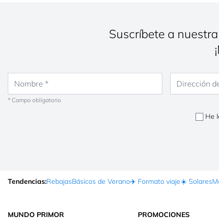
Suscríbete a nuestra
Nombre
Dirección de co
* Campo obligatorio
He l
Tendencias:
Rebajas
Básicos de Verano
✈️ Formato viaje
☀️ Solares
Ma
MUNDO PRIMOR
PROMOCIONES