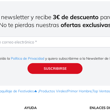
 newsletter y recibe
3€ de descuento
par
¡No te pierdas nuestras
ofertas exclusiva
rreo electrónico
eído la
Política de Privacidad
y quiero subscribirme a la Newsletter de
SUSCRIBIRSE
quillaje de Festivales
🔥 ¡Productos Virales!
Primor Hombre
¡Top Ventas
AYUDA
ENLACES D