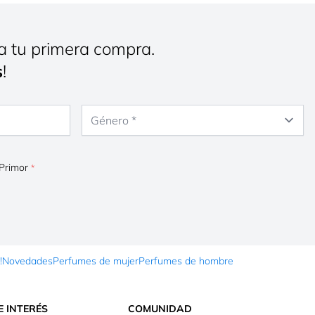
a tu primera compra.
s
!
Género
 Primor
!
Novedades
Perfumes de mujer
Perfumes de hombre
E INTERÉS
COMUNIDAD