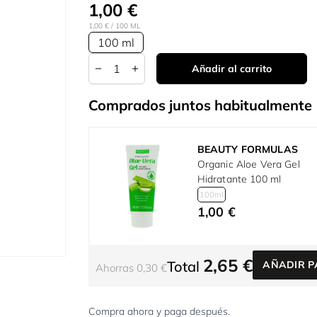
1,00 €
1,00 €
/ 100 ML
100 ml
Cantidad
Añadir al carrito
Comprados juntos habitualmente
BEAUTY FORMULAS
Organic Aloe Vera Gel
Hidratante 100 ml
100ml
1,00 €
2,65 €
Total
AÑADIR P
Ahorras 0,30 €
Compra ahora y paga después.