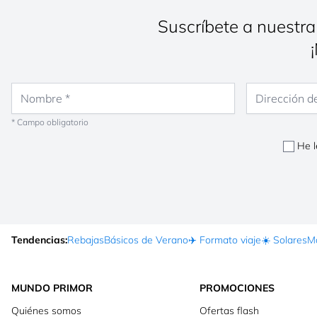
Suscríbete a nuestra
Nombre
Dirección de co
* Campo obligatorio
He l
Tendencias:
Rebajas
Básicos de Verano
✈️ Formato viaje
☀️ Solares
Ma
MUNDO PRIMOR
PROMOCIONES
Quiénes somos
Ofertas flash