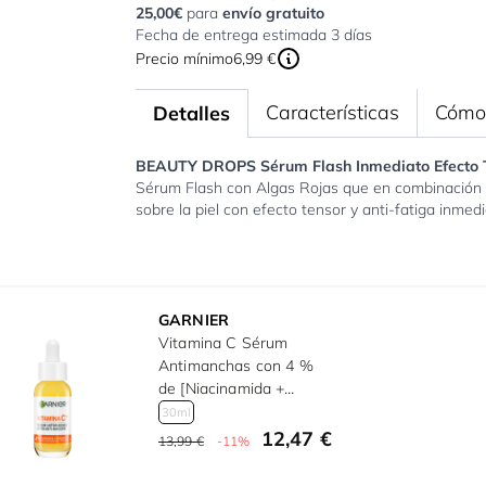
25,00€
para
envío gratuito
Fecha de entrega estimada 3 días
Precio mínimo
6,99 €
Características
Cómo 
Detalles
BEAUTY DROPS Sérum Flash Inmediato Efecto 
Sérum Flash con Algas Rojas que en combinación co
sobre la piel con efecto tensor y anti-fatiga inmedi
GARNIER
Vitamina C Sérum
Antimanchas con 4 %
de [Niacinamida +
Vitamina C + Ácido
30ml
salicílico + Melasyl] 30
12,47 €
13,99 €
-11%
ml