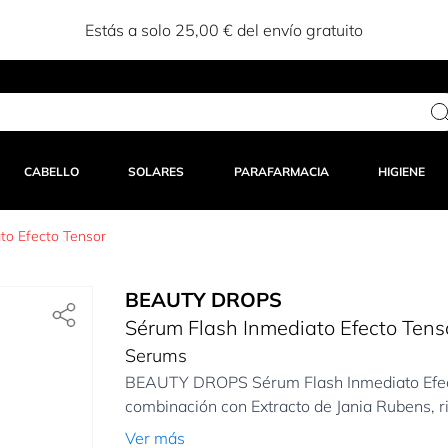
Estás a solo 25,00 € del envío gratuito
CABELLO
SOLARES
PARAFARMACIA
HIGIENE
to Efecto Tensor
BEAUTY DROPS
Sérum Flash Inmediato Efecto Tens
Serums
BEAUTY DROPS Sérum Flash Inmediato Efec
combinación con Extracto de Jania Rubens, ri
Ver más