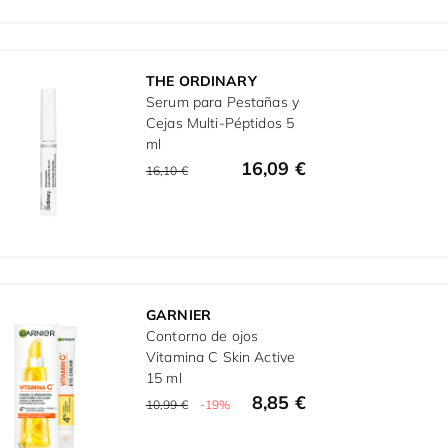
THE ORDINARY
Serum para Pestañas y
Cejas Multi-Péptidos 5
ml
16,09 €
16,10 €
GARNIER
Contorno de ojos
Vitamina C Skin Active
15 ml
8,85 €
10,99 €
-19%