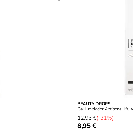
BEAUTY DROPS
Gel Limpiador Antiacné 1% Áci
Precio habitual
12,95 €
(-31%)
8,95 €
Precio especial