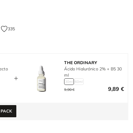
335
THE ORDINARY
ecto
Ácido Hialurónico 2% + B5 30
ml
30ml
60ml
9,89 €
9,90 €
 PACK