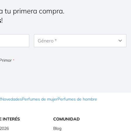
a tu primera compra.
s
!
Género
 Primor
!
Novedades
Perfumes de mujer
Perfumes de hombre
E INTERÉS
COMUNIDAD
 2026
Blog