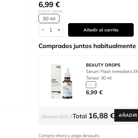
6,99 €
23,30 €
/ 100 ML
30 ml
Cantidad
Añadir al carrito
Comprados juntos habitualmente
BEAUTY DROPS
Sérum Flash Inmediato Ef
Tensor 30 ml
30ml
6,99 €
16,88 €
Total
AÑADIR
Ahorras 0,01 €
r image
Compra ahora y paga después.