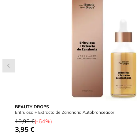
BEAUTY DROPS
Eritrulosa + Extracto de Zanahoria Autobronceador
Precio habitual
10,95 €
(-64%)
3,95 €
Precio especial