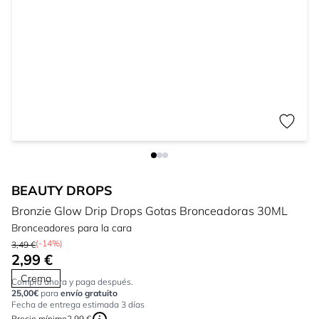
BEAUTY DROPS
Bronzie Glow Drip Drops Gotas Bronceadoras 30ML
Bronceadores para la cara
(-14%)
3,49 €
2,99 €
Crema
Compra ahora y paga después.
25,00€
para
envío gratuito
Fecha de entrega estimada 3 días
Precio mínimo
2,99 €