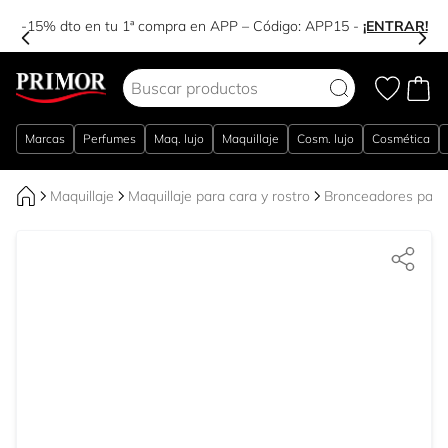
-15% dto en tu 1ª compra en APP – Código:
APP15
-
¡ENTRAR!
Ir al contenido
Marcas
Perfumes
Maq. lujo
Maquillaje
Cosm. lujo
Cosmética
Maquillaje
Maquillaje para cara y rostro
Bronceadores para 