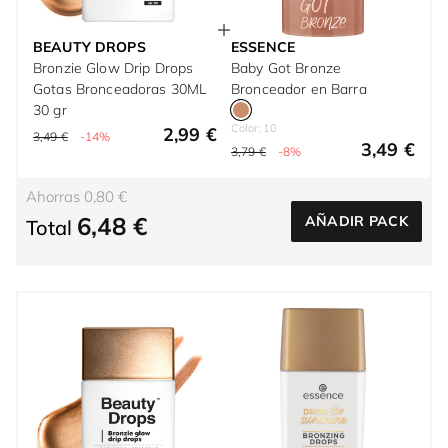
BEAUTY DROPS
ESSENCE
Bronzie Glow Drip Drops
Baby Got Bronze
Gotas Bronceadoras 30ML
Bronceador en Barra
30 gr
Color: 10
2,99 €
3,49 €
-14%
3,49 €
3,79 €
-8%
Ahorras 0,80 €
6,48 €
AÑADIR PACK
Total