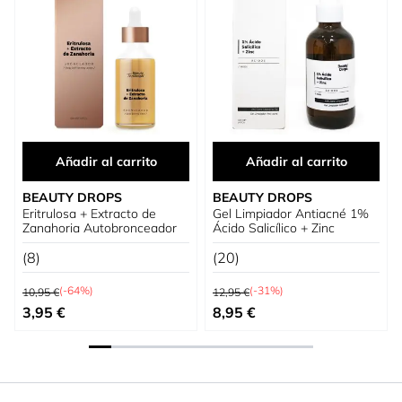
Añadir al carrito
Añadir al carrito
BEAUTY DROPS
BEAUTY DROPS
Eritrulosa + Extracto de
Gel Limpiador Antiacné 1%
Zanahoria Autobronceador
Ácido Salicílico + Zinc
(8)
(20)
Precio habitual
Precio habitual
(-64%)
(-31%)
10,95 €
12,95 €
Precio especial
Precio especial
3,95 €
8,95 €