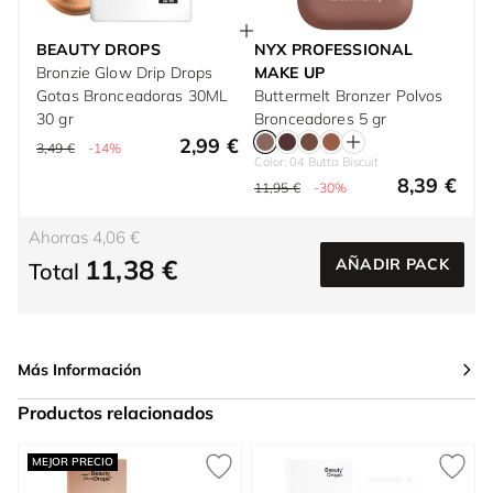
BEAUTY DROPS
NYX PROFESSIONAL
Bronzie Glow Drip Drops
MAKE UP
Gotas Bronceadoras 30ML
Buttermelt Bronzer Polvos
30 gr
Bronceadores 5 gr
2,99 €
3,49 €
-14%
Color: 04 Butta Biscuit
8,39 €
11,95 €
-30%
Ahorras 4,06 €
11,38 €
AÑADIR PACK
Total
Más Información
Productos relacionados
Press to skip carousel
MEJOR PRECIO