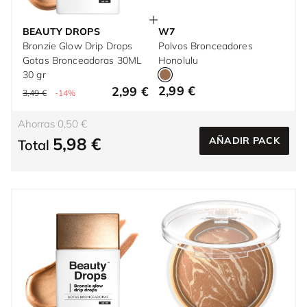
BEAUTY DROPS
W7
Bronzie Glow Drip Drops
Polvos Bronceadores
Gotas Bronceadoras 30ML
Honolulu
30 gr
2,99 €
2,99 €
3,49 €
-14%
Ahorras 0,50 €
5,98 €
AÑADIR PACK
Total