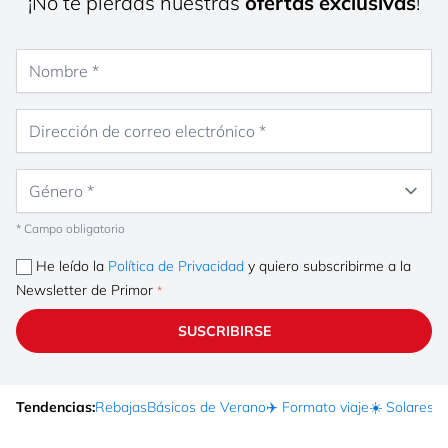
¡No te pierdas nuestras
ofertas exclusivas
!
Nombre
Dirección de correo electrónico
Género
* Campo obligatorio
He leído la
Política de Privacidad
y quiero subscribirme a la
Newsletter de Primor
SUSCRIBIRSE
Tendencias:
Rebajas
Básicos de Verano
✈️ Formato viaje
☀️ Solares
Ma