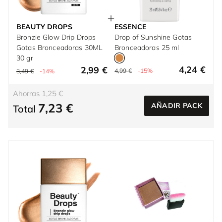
BEAUTY DROPS
ESSENCE
Bronzie Glow Drip Drops
Drop of Sunshine Gotas
Gotas Bronceadoras 30ML
Bronceadoras 25 ml
30 gr
4,24 €
2,99 €
4,99 €
-15%
3,49 €
-14%
Ahorras 1,25 €
7,23 €
AÑADIR PACK
Total