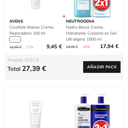
AVENE
NEUTROGENA
Cicalfate Manos Crema
Hydro Boost Crema
Reparadora 100 ml
Hidratante Corporal en Gel
Ultraligera 1500 ml
100ml
17,94 €
9,45 €
24,95 €
-28%
12,95 €
-27%
Ahorras 10,51 €
27,39 €
AÑADIR PACK
Total