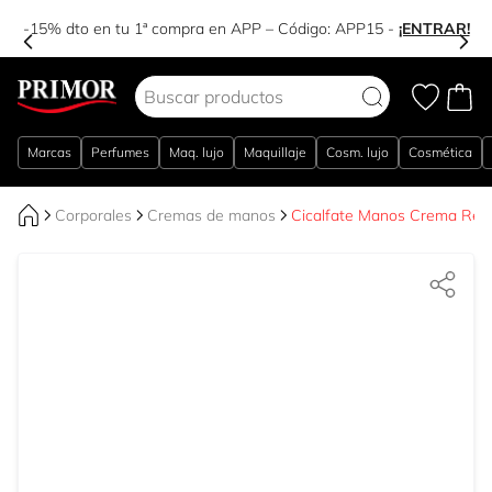
-15% dto en tu 1ª compra en APP – Código:
APP15
-
¡ENTRAR!
Ir al contenido
Marcas
Perfumes
Maq. lujo
Maquillaje
Cosm. lujo
Cosmética
Corporales
Cremas de manos
Cicalfate Manos Crema Rep