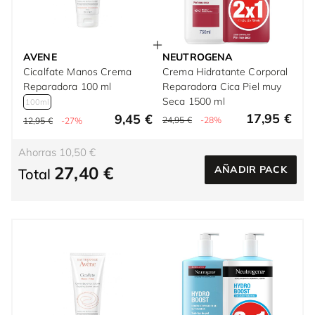
AVENE
NEUTROGENA
Cicalfate Manos Crema
Crema Hidratante Corporal
Reparadora 100 ml
Reparadora Cica Piel muy
Seca 1500 ml
100ml
17,95 €
9,45 €
24,95 €
-28%
12,95 €
-27%
Ahorras 10,50 €
27,40 €
AÑADIR PACK
Total