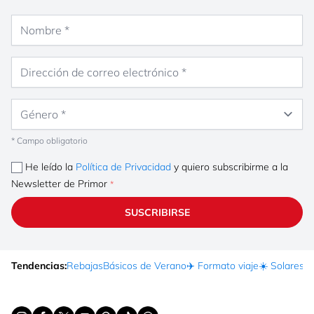
Nombre
Dirección de correo electrónico
Género
* Campo obligatorio
He leído la
Política de Privacidad
y quiero subscribirme a la
Newsletter de Primor
SUSCRIBIRSE
Tendencias:
Rebajas
Básicos de Verano
✈️ Formato viaje
☀️ Solares
Ma