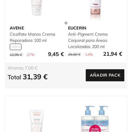
AVENE
EUCERIN
Cicalfate Manos Crema
Anti-Pigment Crema
Reparadora 100 ml
Corporal para Áreas
Localizadas 200 ml
100ml
21,94 €
9,45 €
25,50 €
-14%
12,95 €
-27%
Ahorras 7,06 €
31,39 €
AÑADIR PACK
Total