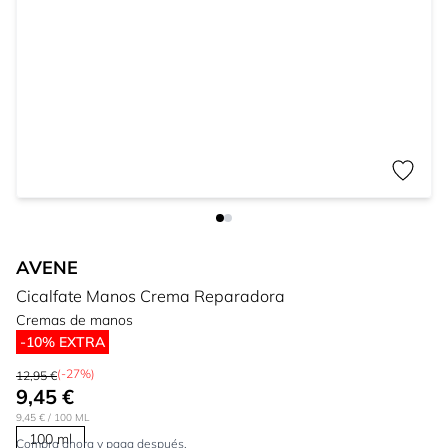
AVENE
Cicalfate Manos Crema Reparadora
Cremas de manos
-10% EXTRA
(-27%)
12,95 €
9,45 €
9,45 €
/ 100 ML
100 ml
Compra ahora y paga después.