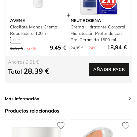
AVENE
NEUTROGENA
Cicalfate Manos Crema
Crema Hidratante Corporal
Reparadora 100 ml
Hidratación Profunda con
Pro-Ceramida 1500 ml
100ml
18,94 €
9,45 €
24,95 €
-24%
12,95 €
-27%
Ahorras 9,51 €
28,39 €
AÑADIR PACK
Total
Más Información
Productos relacionados
Press to skip carousel