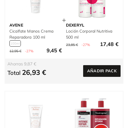
AVENE
DEXERYL
Cicalfate Manos Crema
Loción Corporal Nutritiva
Reparadora 100 ml
500 ml
17,48 €
100ml
23,85 €
-27%
9,45 €
12,95 €
-27%
Ahorras 9,87 €
26,93 €
AÑADIR PACK
Total