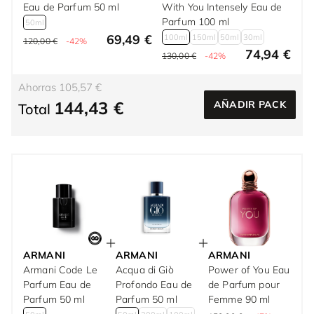
Eau de Parfum 50 ml
With You Intensely Eau de
Parfum 100 ml
50ml
69,49 €
100ml
150ml
50ml
30ml
120,00 €
-42%
74,94 €
130,00 €
-42%
Ahorras 105,57 €
144,43 €
AÑADIR PACK
Total
ARMANI
ARMANI
ARMANI
Armani Code Le
Acqua di Giò
Power of You Eau
Parfum Eau de
Profondo Eau de
de Parfum pour
Parfum 50 ml
Parfum 50 ml
Femme 90 ml