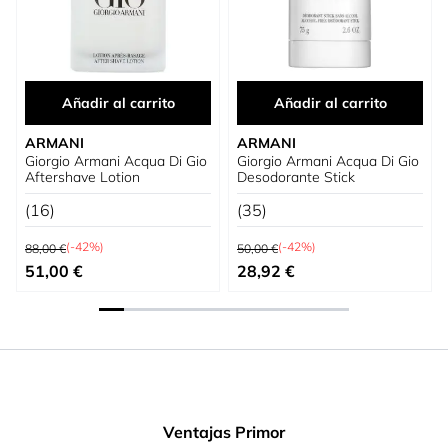
Añadir al carrito
Añadir al carrito
ARMANI
ARMANI
Giorgio Armani Acqua Di Gio
Giorgio Armani Acqua Di Gio
Aftershave Lotion
Desodorante Stick
(16)
(35)
Precio habitual
Precio habitual
(-42%)
(-42%)
88,00 €
50,00 €
Precio especial
Precio especial
51,00 €
28,92 €
Ventajas Primor