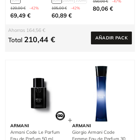
50ml
50ml
200ml
100ml
150,00 €
-47%
80,06 €
120,00 €
-42%
105,00 €
-42%
69,49 €
60,89 €
Ahorras 164,56 €
210,44 €
AÑADIR PACK
Total
ARMANI
ARMANI
Armani Code Le Parfum
Giorgio Armani Code
Eau de Parfum 50 ml
Femme Eau de Parfum 30