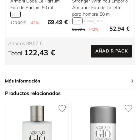
Armani Code Le Parfum
Stronger With You Emporio
Eau de Parfum 50 ml
Armani - Eau de Toilette
para hombre 50 ml
50ml
69,49 €
50ml
100ml
30ml
120,00 €
-42%
52,94 €
92,00 €
-42%
Ahorras 89,57 €
122,43 €
AÑADIR PACK
Total
Más Información
Productos relacionados
Press to skip carousel