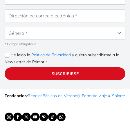
Dirección de correo electrónico
Género
* Campo obligatorio
He leído la
Política de Privacidad
y quiero subscribirme a la
Newsletter de Primor
SUSCRIBIRSE
Tendencias:
Rebajas
Básicos de Verano
✈️ Formato viaje
☀️ Solares
Ma