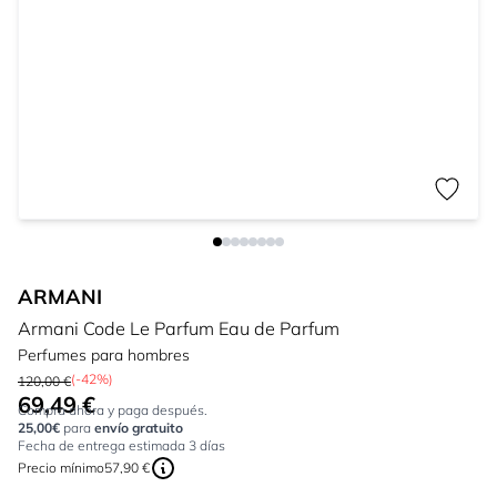
ARMANI
Armani Code Le Parfum Eau de Parfum
Perfumes para hombres
(-42%)
120,00 €
69,49 €
Tan bajo como:
Compra ahora y paga después.
25,00€
para
envío gratuito
Fecha de entrega estimada 3 días
Precio mínimo
57,90 €