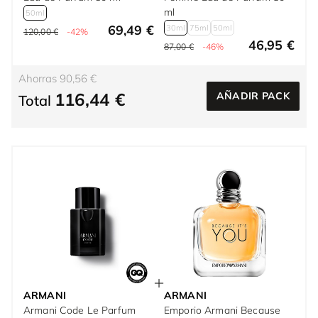
ml
50ml
69,49 €
30ml
75ml
50ml
120,00 €
-42%
46,95 €
87,00 €
-46%
Ahorras 90,56 €
116,44 €
AÑADIR PACK
Total
ARMANI
ARMANI
Armani Code Le Parfum
Emporio Armani Because