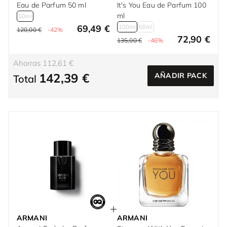
Eau de Parfum 50 ml
It's You Eau de Parfum 100
ml
50ml
69,49 €
100ml
50ml
120,00 €
-42%
72,90 €
135,00 €
-46%
Ahorras 112,61 €
142,39 €
AÑADIR PACK
Total
ARMANI
ARMANI