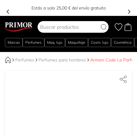
Estás a solo 25,00 € del envío gratuito
Ir al contenido
Marcas
Perfumes
Maq. lujo
Maquillaje
Cosm. lujo
Cosmética
Perfumes
Perfumes para hombres
Armani Code Le Parfum