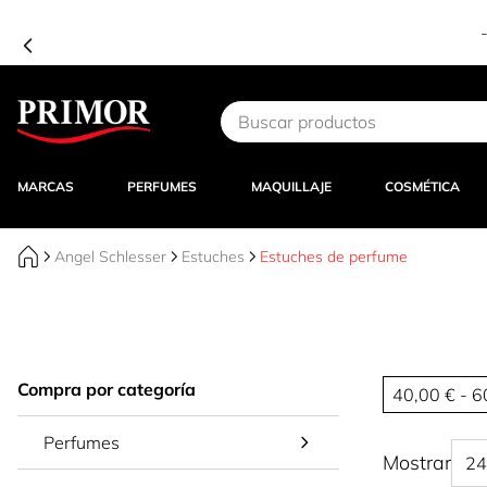
n APP – Código:
APP15
-
¡ENTRAR!
Ir al contenido
MARCAS
PERFUMES
MAQUILLAJE
COSMÉTICA
Angel Schlesser
Estuches
Estuches de perfume
Compra por categoría
40,00 € - 6
Perfumes
Mostrar