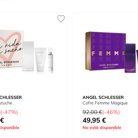
CHLESSER
ANGEL SCHLESSER
stuche
Cofre Femme Magique
tual
Precio habitual
€
(-47%)
92,00 €
(-46%)
 €
49,95 €
omo
Precio especial
isponible
No está disponible