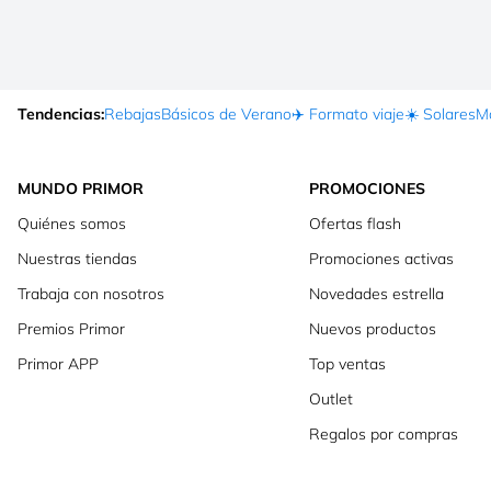
Tendencias:
Rebajas
Básicos de Verano
✈️ Formato viaje
☀️ Solares
Ma
MUNDO PRIMOR
PROMOCIONES
Quiénes somos
Ofertas flash
Nuestras tiendas
Promociones activas
Trabaja con nosotros
Novedades estrella
Premios Primor
Nuevos productos
Primor APP
Top ventas
Outlet
Regalos por compras