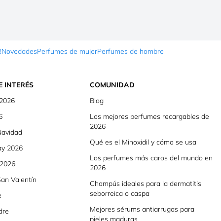
!
Novedades
Perfumes de mujer
Perfumes de hombre
E INTERÉS
COMUNIDAD
 2026
Blog
6
Los mejores perfumes recargables de
2026
Navidad
Qué es el Minoxidil y cómo se usa
ay 2026
Los perfumes más caros del mundo en
 2026
2026
an Valentín
Champús ideales para la dermatitis
seborreica o caspa
e
Mejores sérums antiarrugas para
dre
pieles maduras