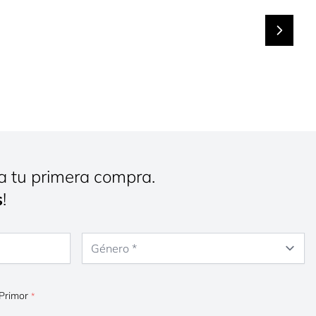
a tu primera compra.
s
!
Género
 Primor