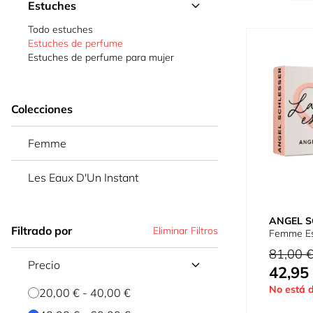
Estuches
Todo estuches
Estuches de perfume
Estuches de perfume para mujer
Colecciones
Femme
Les Eaux D'Un Instant
ANGEL S
Filtrado por
Eliminar Filtros
Femme E
Precio habi
81,00 
Precio
42,95
Tan bajo c
No está d
20,00 €
-
40,00 €