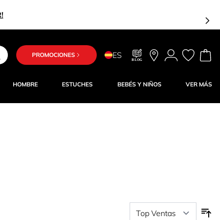
Estás a solo 25,
ES
PROMOCIONES
BLOG
HOMBRE
ESTUCHES
BEBÉS Y NIÑOS
VER MÁS