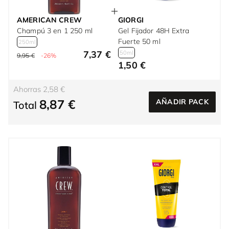
AMERICAN CREW
GIORGI
Champú 3 en 1 250 ml
Gel Fijador 48H Extra
Fuerte 50 ml
250ml
7,37 €
50ml
9,95 €
-26%
1,50 €
Ahorras 2,58 €
8,87 €
AÑADIR PACK
Total