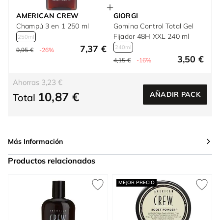
AMERICAN CREW
GIORGI
Champú 3 en 1 250 ml
Gomina Control Total Gel
Fijador 48H XXL 240 ml
250ml
7,37 €
240ml
9,95 €
-26%
3,50 €
4,15 €
-16%
Ahorras 3,23 €
10,87 €
AÑADIR PACK
Total
Más Información
Productos relacionados
Press to skip carousel
MEJOR PRECIO