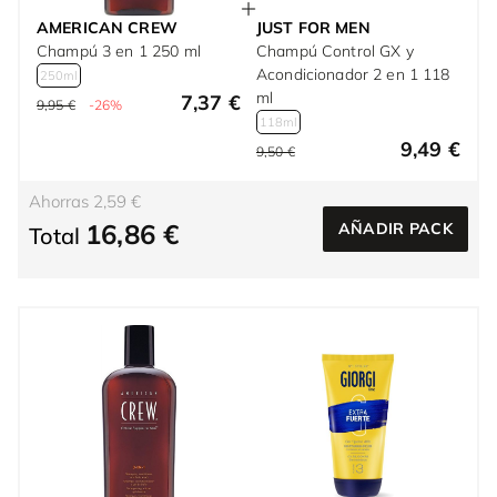
AMERICAN CREW
JUST FOR MEN
Champú 3 en 1 250 ml
Champú Control GX y
Acondicionador 2 en 1 118
250ml
ml
7,37 €
9,95 €
-26%
118ml
9,49 €
9,50 €
Ahorras 2,59 €
16,86 €
AÑADIR PACK
Total