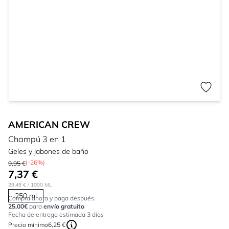
AMERICAN CREW
Champú 3 en 1
Geles y jabones de baño
(-26%)
9,95 €
7,37 €
29,48 €
/ 1000 ML
250 ml
Compra ahora y paga después.
25,00€
para
envío gratuito
Fecha de entrega estimada 3 días
Precio mínimo
6,25 €