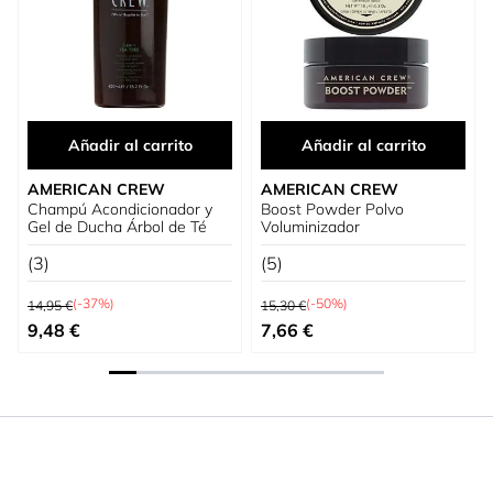
Añadir al carrito
Añadir al carrito
AMERICAN CREW
AMERICAN CREW
Champú Acondicionador y
Boost Powder Polvo
Gel de Ducha Árbol de Té
Voluminizador
(3)
(5)
Precio habitual
Precio habitual
(-37%)
(-50%)
14,95 €
15,30 €
Precio especial
Precio especial
9,48 €
7,66 €