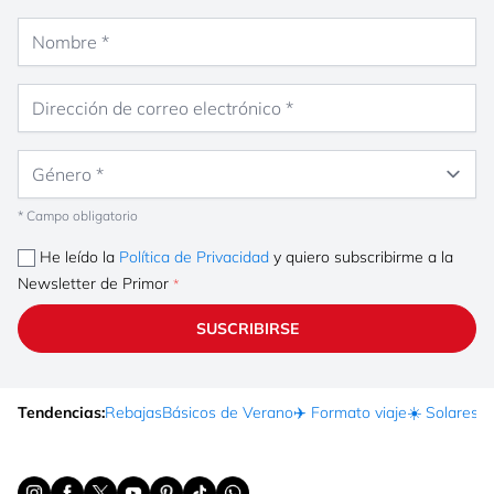
Nombre
Dirección de correo electrónico
Género
* Campo obligatorio
He leído la
Política de Privacidad
y quiero subscribirme a la
Newsletter de Primor
SUSCRIBIRSE
Tendencias:
Rebajas
Básicos de Verano
✈️ Formato viaje
☀️ Solares
Ma