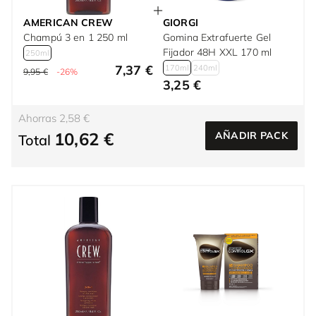
AMERICAN CREW
GIORGI
Champú 3 en 1 250 ml
Gomina Extrafuerte Gel
Fijador 48H XXL 170 ml
250ml
7,37 €
170ml
240ml
9,95 €
-26%
3,25 €
Ahorras 2,58 €
10,62 €
AÑADIR PACK
Total