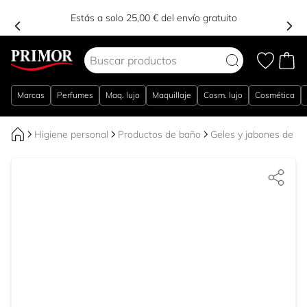
Estás a solo 25,00 € del envío gratuito
Ir al contenido
Marcas
Perfumes
Maq. lujo
Maquillaje
Cosm. lujo
Cosmética
Higiene personal
Productos de baño
Geles y jabones de b