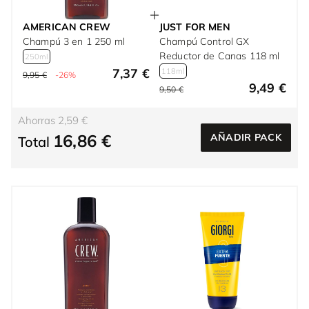
AMERICAN CREW
JUST FOR MEN
Champú 3 en 1 250 ml
Champú Control GX
Reductor de Canas 118 ml
250ml
7,37 €
118ml
9,95 €
-26%
9,49 €
9,50 €
Ahorras 2,59 €
16,86 €
AÑADIR PACK
Total