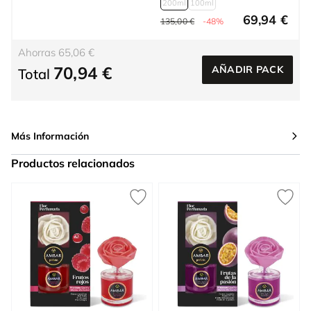
200ml
100ml
69,94 €
135,00 €
-48%
Ahorras 65,06 €
70,94 €
AÑADIR PACK
Total
Más Información
Productos relacionados
Press to skip carousel