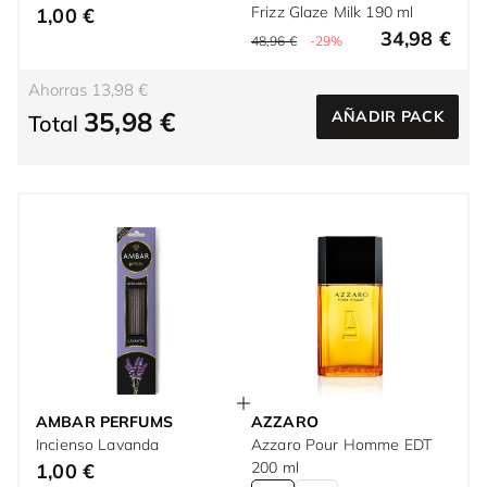
Frizz Glaze Milk 190 ml
1,00 €
34,98 €
48,96 €
-29%
Ahorras 13,98 €
35,98 €
AÑADIR PACK
Total
AMBAR PERFUMS
AZZARO
Incienso Lavanda
Azzaro Pour Homme EDT
200 ml
1,00 €