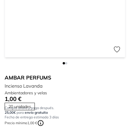
AMBAR PERFUMS
Incienso Lavanda
Ambientadores y velas
1,00 €
20 unidades
Compra ahora y paga después.
25,00€
para
envío gratuito
Fecha de entrega estimada 3 días
Precio mínimo
1,00 €