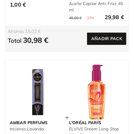
Aceite Capilar Anti-Frizz 45
1,00 €
ml
29,98 €
45,00 €
-33%
Ahorras 15,02 €
30,98 €
AÑADIR PACK
Total
AMBAR PERFUMS
L'ORÉAL PARÍS
Incienso Lavanda
ELVIVE Dream Long Stop