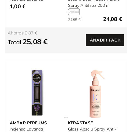
Spray Antifrizz 200 ml
1,00 €
200ml
24,08 €
24,95 €
Ahorras 0,87 €
25,08 €
AÑADIR PACK
Total
AMBAR PERFUMS
KERASTASE
Incienso Lavanda
Gloss Absolu Spray Anti-