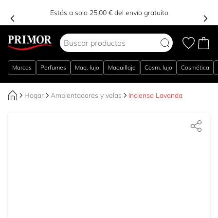
Estás a solo 25,00 € del envío gratuito
Ir al contenido
Marcas
Perfumes
Maq. lujo
Maquillaje
Cosm. lujo
Cosmética
Hogar
Ambientadores y velas
Incienso Lavanda