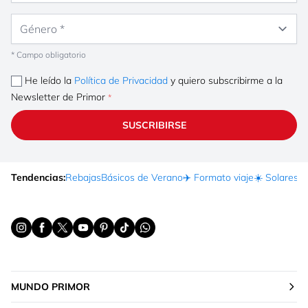
Género
* Campo obligatorio
He leído la
Política de Privacidad
y quiero subscribirme a la
Newsletter de Primor
SUSCRIBIRSE
Tendencias:
Rebajas
Básicos de Verano
✈️ Formato viaje
☀️ Solares
Ma
MUNDO PRIMOR