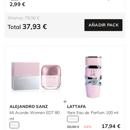
2,99 €
Ahorras 79,06 €
37,93 €
AÑADIR PACK
Total
ALEJANDRO SANZ
LATTAFA
Mi Acorde Women EDT 80
Yara Eau de Parfum 100 ml
ml
100ml
17,94 €
80ml
50,00 €
-64%