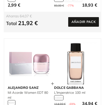
2,99 €
18,93 €
83,00 €
-77%
Ahorras 64,07 €
21,92 €
AÑADIR PACK
Total
ALEJANDRO SANZ
DOLCE GABBANA
Mi Acorde Women EDT 80
L'Imperatrice 100 ml
ml
100ml
34,94 €
80ml
114,00 €
-69%