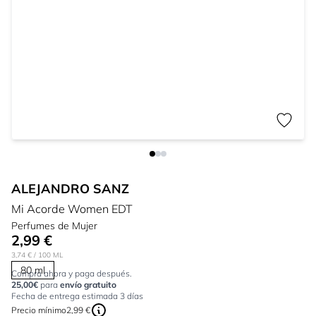
ALEJANDRO SANZ
Mi Acorde Women EDT
Perfumes de Mujer
2,99 €
3,74 €
/ 100 ML
80 ml
Compra ahora y paga después.
25,00€
para
envío gratuito
Fecha de entrega estimada 3 días
Precio mínimo
2,99 €