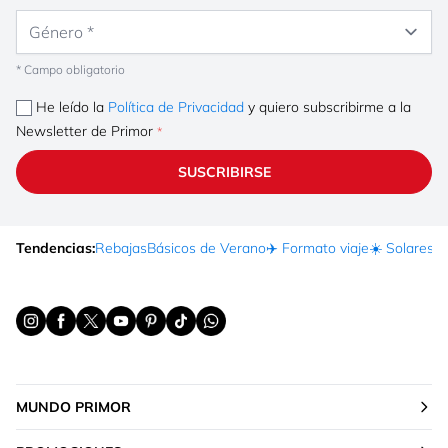
Género
* Campo obligatorio
He leído la
Política de Privacidad
y quiero subscribirme a la
Newsletter de Primor
SUSCRIBIRSE
Tendencias:
Rebajas
Básicos de Verano
✈️ Formato viaje
☀️ Solares
Ma
MUNDO PRIMOR