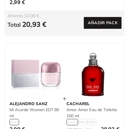
2,99 €
Ahorras 32,06 €
20,93 €
AÑADIR PACK
Total
ALEJANDRO SANZ
CACHAREL
Mi Acorde Women EDT 80
Amor Amor Eau de Toilette
ml
100 ml
80ml
100ml
50ml
30ml