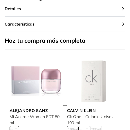
Detalles
Características
Haz tu compra más completa
ALEJANDRO SANZ
CALVIN KLEIN
Mi Acorde Women EDT 80
Ck One - Colonia Unisex
ml
100 ml
80ml
100ml
300ml
200ml