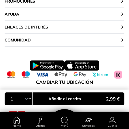
PROMOCIONES
AYUDA
ENLACES DE INTERÉS
COMUNIDAD
CAMBIAR TU UBICACIÓN
Península y Baleares
2,99 €
Añadir al carrito
Home
Ofertas
Menú
Universos
Cuenta