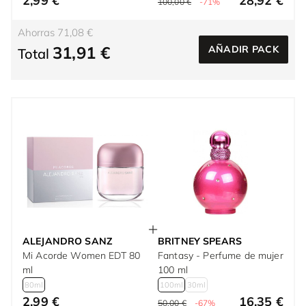
2,99 €
28,92 €
100,00 €
-71%
Ahorras 71,08 €
31,91 €
AÑADIR PACK
Total
ALEJANDRO SANZ
BRITNEY SPEARS
Mi Acorde Women EDT 80
Fantasy - Perfume de mujer
ml
100 ml
80ml
100ml
30ml
2,99 €
16,35 €
50,00 €
-67%