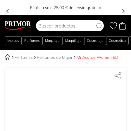
Estás a solo 25,00 € del envío gratuito
Ir al contenido
Marcas
Perfumes
Maq. lujo
Maquillaje
Cosm. lujo
Cosmética
Perfumes
Perfumes de Mujer
Mi Acorde Women EDT