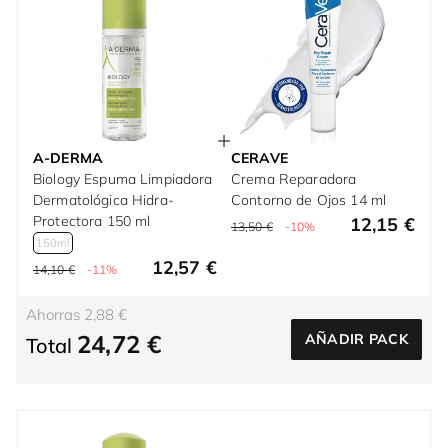
A-DERMA
CERAVE
Biology Espuma Limpiadora
Crema Reparadora
Dermatológica Hidra-
Contorno de Ojos 14 ml
Protectora 150 ml
12,15 €
13,50 €
-10%
150ml
12,57 €
14,10 €
-11%
Ahorras 2,88 €
24,72 €
AÑADIR PACK
Total