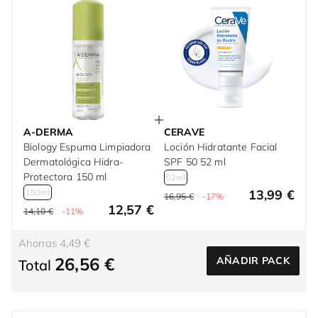
A-DERMA
CERAVE
Biology Espuma Limpiadora
Loción Hidratante Facial
Dermatológica Hidra-
SPF 50 52 ml
Protectora 150 ml
52ml
13,99 €
150ml
16,95 €
-17%
12,57 €
14,10 €
-11%
Ahorras 4,49 €
26,56 €
AÑADIR PACK
Total