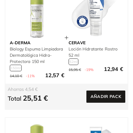
A-DERMA
CERAVE
Biology Espuma Limpiadora
Loción Hidratante Rostro
Dermatológica Hidra-
52 ml
Protectora 150 ml
52ml
12,94 €
150ml
15,95 €
-19%
12,57 €
14,10 €
-11%
Ahorras 4,54 €
25,51 €
AÑADIR PACK
Total