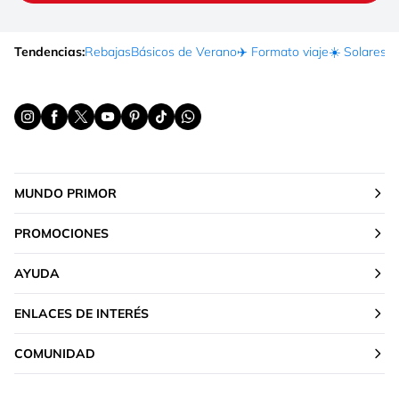
Tendencias:
Rebajas
Básicos de Verano
✈️ Formato viaje
☀️ Solares
Ma
MUNDO PRIMOR
PROMOCIONES
AYUDA
ENLACES DE INTERÉS
COMUNIDAD