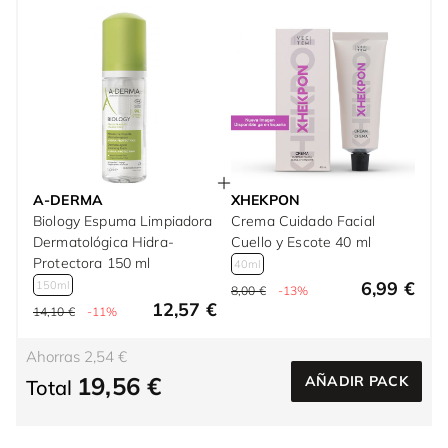
A-DERMA
XHEKPON
Biology Espuma Limpiadora
Crema Cuidado Facial
Dermatológica Hidra-
Cuello y Escote 40 ml
Protectora 150 ml
40ml
6,99 €
150ml
8,00 €
-13%
12,57 €
14,10 €
-11%
Ahorras 2,54 €
19,56 €
AÑADIR PACK
Total