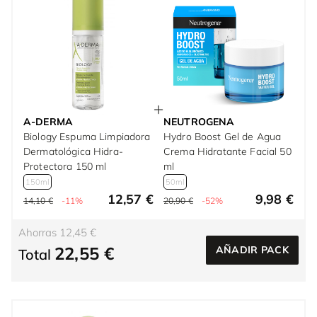
A-DERMA
NEUTROGENA
Biology Espuma Limpiadora
Hydro Boost Gel de Agua
Dermatológica Hidra-
Crema Hidratante Facial 50
Protectora 150 ml
ml
150ml
50ml
12,57 €
9,98 €
14,10 €
-11%
20,90 €
-52%
Ahorras 12,45 €
22,55 €
AÑADIR PACK
Total