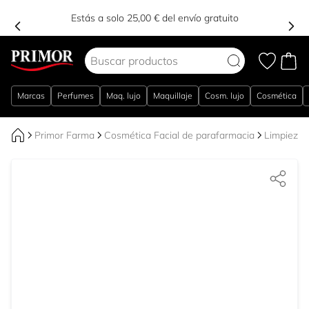
Estás a solo 25,00 € del envío gratuito
Ir al contenido
Marcas
Perfumes
Maq. lujo
Maquillaje
Cosm. lujo
Cosmética
Primor Farma
Cosmética Facial de parafarmacia
Limpieza 