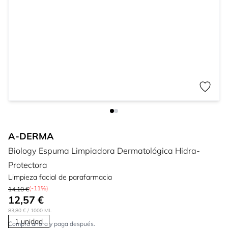
A-DERMA
Biology Espuma Limpiadora Dermatológica Hidra-
Protectora
Limpieza facial de parafarmacia
(-11%)
14,10 €
12,57 €
83,80 €
/ 1000 ML
1 unidad
Compra ahora y paga después.